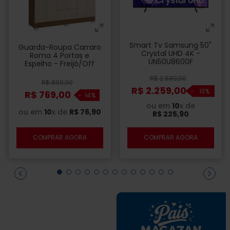
Smart Tv Samsung 50"
Guarda-Roupa Carraro
Crystal UHD 4K -
Roma 4 Portas e
UN50U8600F
Espelho - Freijó/Off
White
R$
2
.
589
,
00
R$
899
,
00
R$
2
.
259
,
00
-
13%
R$
769
,
00
-
14%
ou em
10
x de
ou em
10
x de
R$
76
,
90
R$
225
,
90
COMPRAR AGORA
COMPRAR AGORA