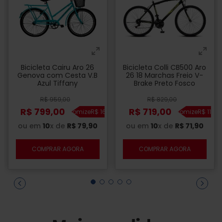
Bicicleta Cairu Aro 26
Bicicleta Colli CB500 Aro
Genova com Cesta V.B
26 18 Marchas Freio V-
Azul Tiffany
Brake Preto Fosco
R$
959
,
00
R$
829
,
00
R$
799
,
00
R$
719
,
00
Economize
R$
160
,
00
Economize
R$
110
,
0
ou em
10
x de
R$
79
,
90
ou em
10
x de
R$
71
,
90
COMPRAR AGORA
COMPRAR AGORA