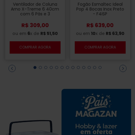
Ventilador de Coluna
Fogão Esmaltec Ideal
Arno X-Treme 6 40cm
Pop 4 Bocas Inox Preto
com 6 Pás e 3
- F4ISP
Velocidades 127V Preto
- VE6C
R$
309
,
00
R$
639
,
00
ou em
6
x de
R$
51
,
50
ou em
10
x de
R$
63
,
90
COMPRAR AGORA
COMPRAR AGORA