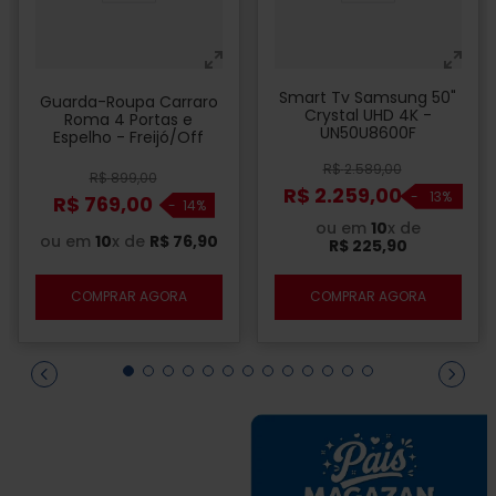
Smart Tv Samsung 50"
Guarda-Roupa Carraro
Crystal UHD 4K -
Roma 4 Portas e
UN50U8600F
Espelho - Freijó/Off
White
R$
2
.
589
,
00
R$
899
,
00
R$
2
.
259
,
00
-
13%
R$
769
,
00
-
14%
ou em
10
x de
ou em
10
x de
R$
76
,
90
R$
225
,
90
COMPRAR AGORA
COMPRAR AGORA