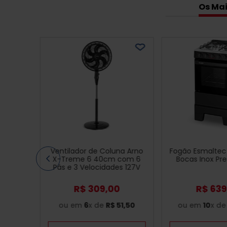
Os Mai
Ventilador de Coluna Arno
Fogão Esmaltec 
X-Treme 6 40cm com 6
Bocas Inox Pre
Pás e 3 Velocidades 127V
Preto - VE6C
R$
309
,
00
R$
639
ou em
6
x de
R$
51
,
50
ou em
10
x d