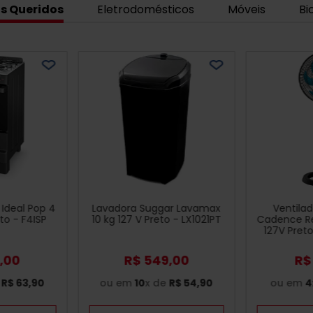
s Queridos
Eletrodomésticos
Móveis
Bi
Ideal Pop 4
Lavadora Suggar Lavamax
Ventila
to - F4ISP
10 kg 127 V Preto - LX1021PT
Cadence Re
127V Pret
,
00
R$
549
,
00
R$
e
R$
63
,
90
ou em
10
x de
R$
54
,
90
ou em
4