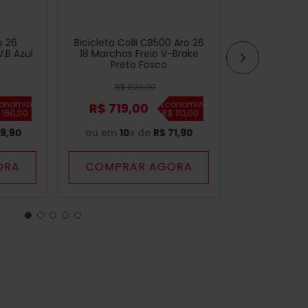
o 26
Bicicleta Colli CB500 Aro 26
.B Azul
18 Marchas Freio V-Brake
Preto Fosco
R$
829
,
00
onomize
Economize
R$
719
,
00
$
160
,
00
R$
110
,
00
9
,
90
ou em
10
x de
R$
71
,
90
ORA
COMPRAR AGORA