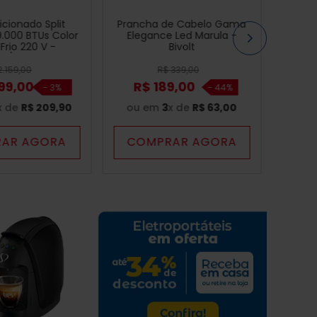
cionado Split
Prancha de Cabelo Gama
9.000 BTUs Color
Elegance Led Marula -
Frio 220 V -
Bivolt
9F/UE09F
2
.
159
,
00
R$
339
,
00
99
,
00
R$
189
,
00
-
3%
-
44%
x de
R$
209
,
90
ou em
3
x de
R$
63
,
00
AR AGORA
COMPRAR AGORA