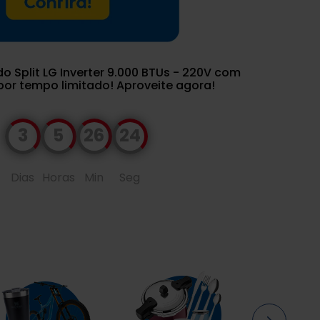
o Split LG Inverter 9.000 BTUs - 220V com
or tempo limitado! Aproveite agora!
3
5
26
23
Dias
Horas
Min
Seg