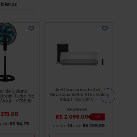
cicletas
Ar-Condicionado Split
dor de Coluna
Electrolux 9.000 BTUs Color
fresh Turbo Pro
Adapt Frio 220 V -
o/Azul - VTR830
UI09F/UE09F
R$
2
.
159
,
00
219
,
00
R$
2
.
099
,
00
-
3%
x de
R$
54
,
75
ou em
10
x de
R$
209
,
90