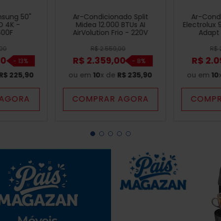
sung 50"
Ar-Condicionado Split
Ar-Condi
D 4K -
Midea 12.000 BTUs AI
Electrolux 
600F
AirVolution Frio - 220V
Adapt 
UI0
00
R$
2
.
559
,
00
R$
00
R$
2
.
359
,
00
R$
2
.
0
-
13%
-
8%
R$
225
,
90
ou em
10
x de
R$
235
,
90
ou em
10
 AGORA
COMPRAR AGORA
COMPR