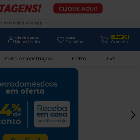
 Liderzan
Baixe o App
0
Olá visitante,
Meus
Favoritos
Casa e Construção
Eletro
TVs