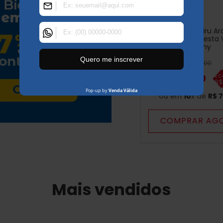
Bicicleta Cairu Ar
Genova com Cesta V
Tiffany
R$
959
,
00
Ec
R$
799
,
00
R
ou em
10
x de
R$
7
COMPRAR AG
Mais vendidos