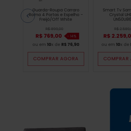
Guarda-Roupa Carraro
Smart Tv Sam
Roma 4 Portas e Espelho -
Crystal UH
Freijó/Off White
UN50U8
R$
899
,
00
R$
2
.
589
,
R$
769
,
00
R$
2
.
259
,
-
14%
ou em
10
x de
R$
76
,
90
ou em
10
x de
COMPRAR AGORA
COMPRAR