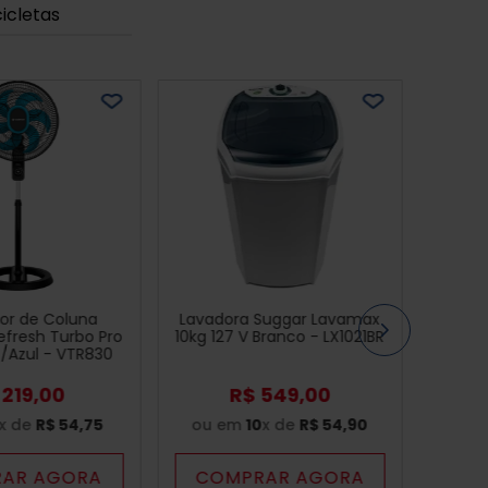
cicletas
dor de Coluna
Lavadora Suggar Lavamax
fresh Turbo Pro
10kg 127 V Branco - LX1021BR
o/Azul - VTR830
219
,
00
R$
549
,
00
x de
R$
54
,
75
ou em
10
x de
R$
54
,
90
AR AGORA
COMPRAR AGORA