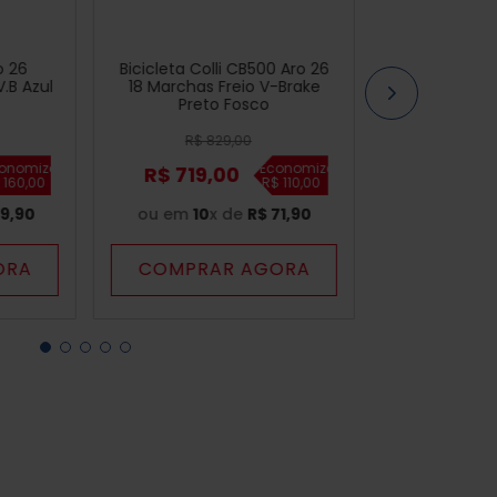
o 26
Bicicleta Colli CB500 Aro 26
.B Azul
18 Marchas Freio V-Brake
Preto Fosco
R$
829
,
00
onomize
Economize
R$
719
,
00
$
160
,
00
R$
110
,
00
9
,
90
ou em
10
x de
R$
71
,
90
ORA
COMPRAR AGORA