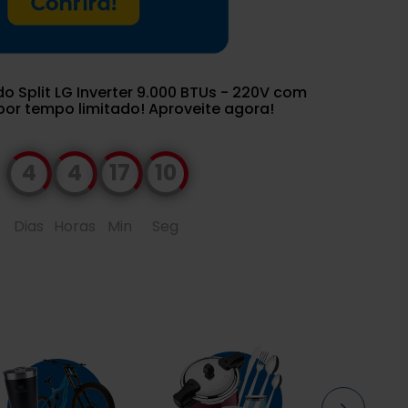
o Split LG Inverter 9.000 BTUs - 220V com
or tempo limitado! Aproveite agora!
4
4
17
09
Dias
Horas
Min
Seg