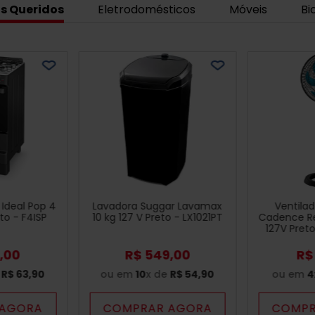
s Queridos
Eletrodomésticos
Móveis
Bi
Ideal Pop 4
Lavadora Suggar Lavamax
Ventila
to - F4ISP
10 kg 127 V Preto - LX1021PT
Cadence Re
127V Pret
,
00
R$
549
,
00
R$
e
R$
63
,
90
ou em
10
x de
R$
54
,
90
ou em
4
 AGORA
COMPRAR AGORA
COMPR