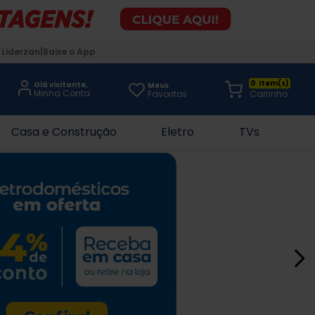
 Liderzan
Baixe o App
0
Olá visitante,
Meus
Favoritos
Casa e Construção
Eletro
TVs