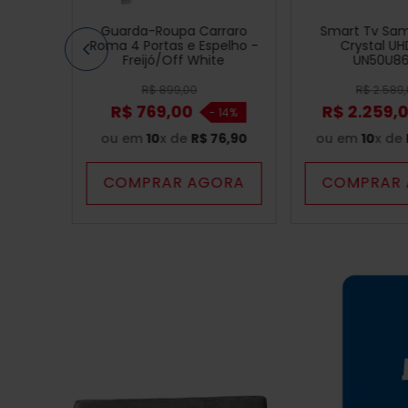
Guarda-Roupa Carraro
Smart Tv Sam
Roma 4 Portas e Espelho -
Crystal UH
Freijó/Off White
UN50U8
R$
899
,
00
R$
2
.
589
,
R$
769
,
00
R$
2
.
259
,
-
14%
ou em
10
x de
R$
76
,
90
ou em
10
x de
COMPRAR AGORA
COMPRAR