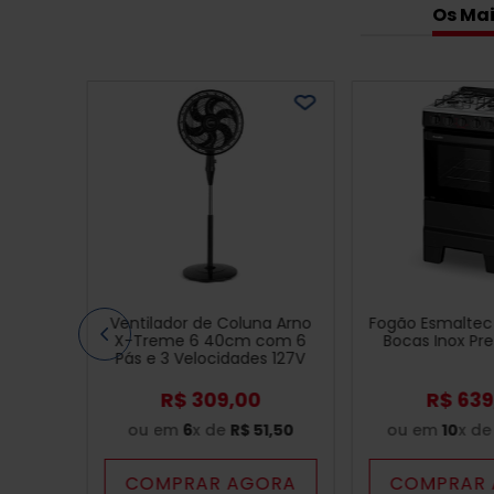
Os Mai
Ventilador de Coluna Arno
Fogão Esmaltec 
X-Treme 6 40cm com 6
Bocas Inox Pre
Pás e 3 Velocidades 127V
Preto - VE6C
R$
309
,
00
R$
639
ou em
6
x de
R$
51
,
50
ou em
10
x d
COMPRAR AGORA
COMPRAR