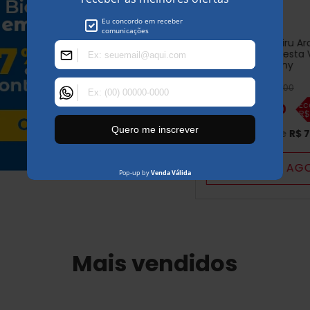
Bicicleta Cairu Ar
Genova com Cesta V
Tiffany
R$
959
,
00
Ec
R$
799
,
00
R
ou em
10
x de
R$
7
COMPRAR AG
Mais vendidos