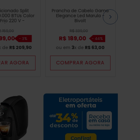
cionado Split
Prancha de Cabelo Gama
9.000 BTUs Color
Elegance Led Marula -
Frio 220 V -
Bivolt
9F/UE09F
2
.
159
,
00
R$
339
,
00
99
,
00
R$
189
,
00
-
3%
-
44%
x de
R$
209
,
90
ou em
3
x de
R$
63
,
00
AR AGORA
COMPRAR AGORA