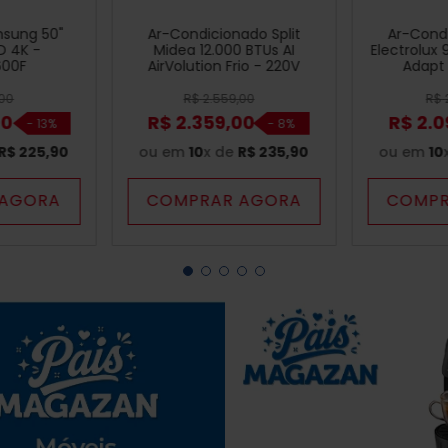
sung 50"
Ar-Condicionado Split
Ar-Condi
D 4K -
Midea 12.000 BTUs AI
Electrolux 
600F
AirVolution Frio - 220V
Adapt 
UI0
00
R$
2
.
559
,
00
R$
00
R$
2
.
359
,
00
R$
2
.
0
-
13%
-
8%
R$
225
,
90
ou em
10
x de
R$
235
,
90
ou em
10
 AGORA
COMPRAR AGORA
COMPR