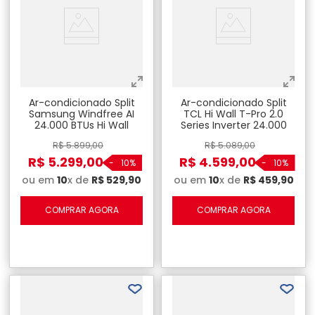
Ar-condicionado Split
Ar-condicionado Split
Samsung Windfree AI
TCL Hi Wall T-Pro 2.0
24.000 BTUs Hi Wall
Series Inverter 24.000
Inverter R-32 Frio - 220V
BTU's Frio 220V - TAC-
R$
5
.
899
,
00
R$
5
.
089
,
00
24CTG2-INV
R$
5
.
299
,
00
R$
4
.
599
,
00
-
10%
-
10%
ou em
10
x de
R$
529
,
90
ou em
10
x de
R$
459
,
90
COMPRAR AGORA
COMPRAR AGORA