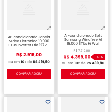
Ar-condicionado Split
Ar-condicionado Janela
Samsung Windfree AI
Midea Eletrônico 10.000
18.000 BTUs Hi Wall
BTUs Inverter Frio 127V -
Inverter R-32 Frio - 220V
QCL108VB
R$
7
.
719
,
00
R$
2
.
919
,
00
R$
4
.
399
,
00
-
43%
ou em
10
x de
R$
291
,
90
ou em
10
x de
R$
439
,
90
COMPRAR AGORA
COMPRAR AGORA