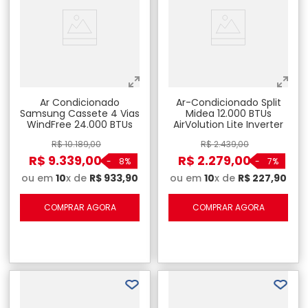
Ar Condicionado
Ar-Condicionado Split
Samsung Cassete 4 Vias
Midea 12.000 BTUs
WindFree 24.000 BTUs
AirVolution Lite Inverter
Frio - 220V
R$
10
.
189
,
00
R$
2
.
439
,
00
R$
9
.
339
,
00
R$
2
.
279
,
00
-
8%
-
7%
ou em
10
x de
R$
933
,
90
ou em
10
x de
R$
227
,
90
COMPRAR AGORA
COMPRAR AGORA