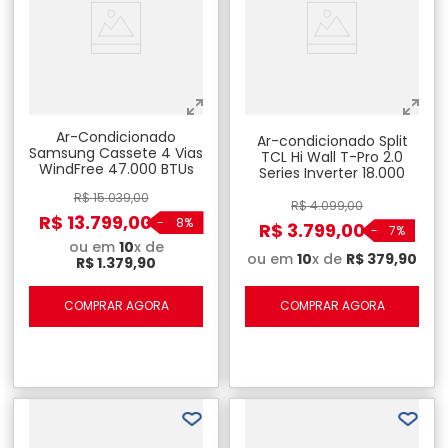
Ar-Condicionado
Ar-condicionado Split
Samsung Cassete 4 Vias
TCL Hi Wall T-Pro 2.0
WindFree 47.000 BTUs
Series Inverter 18.000
BTU's Frio 220V - TAC-
R$
15
.
039
,
00
18CTG2-INV
R$
4
.
099
,
00
R$
13
.
799
,
00
-
8%
R$
3
.
799
,
00
-
7%
ou em
10
x de
ou em
10
x de
R$
379
,
90
R$
1
.
379
,
90
COMPRAR AGORA
COMPRAR AGORA