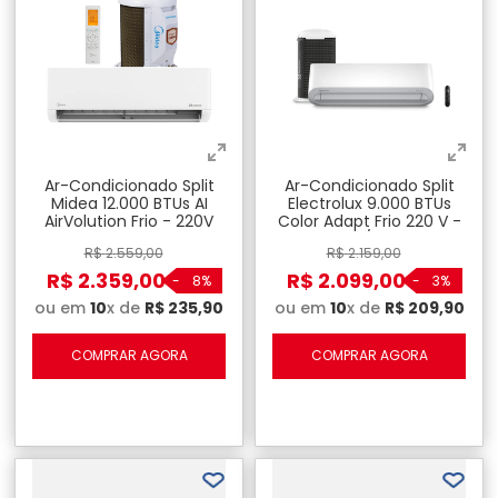
Ar-Condicionado Split
Ar-Condicionado Split
Midea 12.000 BTUs AI
Electrolux 9.000 BTUs
AirVolution Frio - 220V
Color Adapt Frio 220 V -
UI09F/UE09F
R$
2
.
559
,
00
R$
2
.
159
,
00
R$
2
.
359
,
00
R$
2
.
099
,
00
-
8%
-
3%
ou em
10
x de
R$
235
,
90
ou em
10
x de
R$
209
,
90
COMPRAR AGORA
COMPRAR AGORA