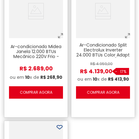
Ar-Condicionado Split
Ar-condicionado Midea
Electrolux Inverter
Janela 12.000 BTUs
24.000 BTUs Color Adapt
Mecânico 220V Frio -
Frio 220 V - JI24F/JE24F
MCL125BB
R$
4
.
959
,
00
R$
2
.
689
,
00
R$
4
.
139
,
00
-
17%
ou em
10
x de
R$
268
,
90
ou em
10
x de
R$
413
,
90
COMPRAR AGORA
COMPRAR AGORA