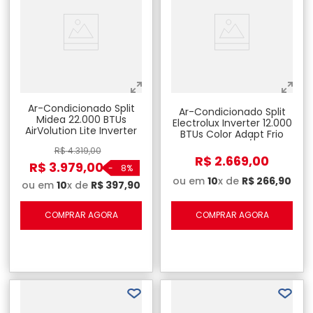
Ar-Condicionado Split
Ar-Condicionado Split
Midea 22.000 BTUs
Electrolux Inverter 12.000
AirVolution Lite Inverter
BTUs Color Adapt Frio
Frio - 220V
220 V - JI12F/JE12F
R$
4
.
319
,
00
R$
2
.
669
,
00
R$
3
.
979
,
00
-
8%
ou em
10
x de
R$
266
,
90
ou em
10
x de
R$
397
,
90
COMPRAR AGORA
COMPRAR AGORA