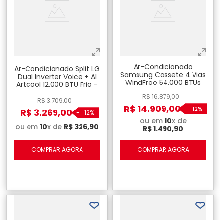
Ar-Condicionado
Ar-Condicionado Split LG
Samsung Cassete 4 Vias
Dual Inverter Voice + AI
WindFree 54.000 BTUs
Artcool 12.000 BTU Frio -
220V
R$
16
.
879
,
00
R$
3
.
709
,
00
R$
14
.
909
,
00
-
12%
R$
3
.
269
,
00
-
12%
ou em
10
x de
ou em
10
x de
R$
326
,
90
R$
1
.
490
,
90
COMPRAR AGORA
COMPRAR AGORA