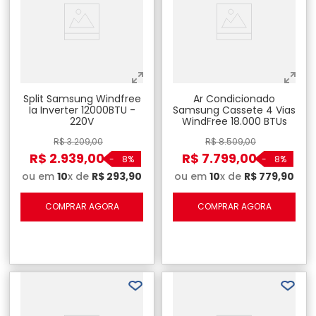
Split Samsung Windfree
Ar Condicionado
Ia Inverter 12000BTU -
Samsung Cassete 4 Vias
220V
WindFree 18.000 BTUs
R$
3
.
209
,
00
R$
8
.
509
,
00
R$
2
.
939
,
00
R$
7
.
799
,
00
-
8%
-
8%
ou em
10
x de
R$
293
,
90
ou em
10
x de
R$
779
,
90
COMPRAR AGORA
COMPRAR AGORA