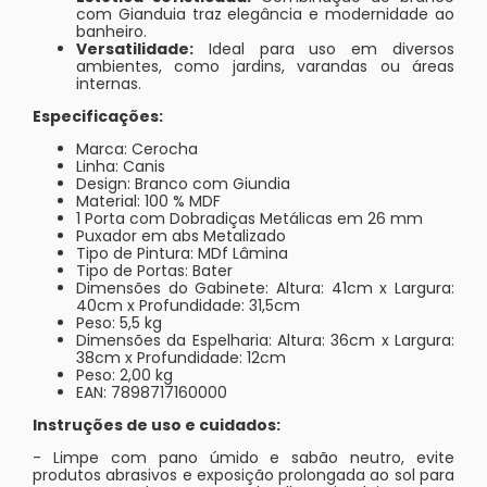
com Gianduia traz elegância e modernidade ao
banheiro.
Versatilidade:
Ideal para uso em diversos
ambientes, como jardins, varandas ou áreas
internas.
Especificações:
Marca: Cerocha
Linha: Canis
Design: Branco com Giundia
Material: 100 % MDF
1 Porta com Dobradiças Metálicas em 26 mm
Puxador em abs Metalizado
Tipo de Pintura: MDf Lâmina
Tipo de Portas: Bater
Dimensões do Gabinete: Altura: 41cm x Largura:
40cm x Profundidade: 31,5cm
Peso: 5,5 kg
Dimensões da Espelharia: Altura: 36cm x Largura:
38cm x Profundidade: 12cm
Peso: 2,00 kg
EAN: 7898717160000
Instruções de uso e cuidados:
- Limpe com pano úmido e sabão neutro, evite
produtos abrasivos e exposição prolongada ao sol para