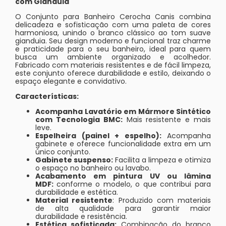
com Gianduia
O Conjunto para Banheiro Cerocha Canis combina
delicadeza e sofisticação com uma paleta de cores
harmoniosa, unindo o branco clássico ao tom suave
gianduia. Seu design moderno e funcional traz charme
e praticidade para o seu banheiro, ideal para quem
busca um ambiente organizado e acolhedor.
Fabricado com materiais resistentes e de fácil limpeza,
este conjunto oferece durabilidade e estilo, deixando o
espaço elegante e convidativo.
Características:
Acompanha Lavatório em Mármore Sintético
com Tecnologia BMC:
Mais resistente e mais
leve.
Espelheira (painel + espelho):
Acompanha
gabinete e oferece funcionalidade extra em um
único conjunto.
Gabinete suspenso:
Facilita a limpeza e otimiza
o espaço no banheiro ou lavabo.
Acabamento em pintura UV ou lâmina
MDF:
conforme o modelo, o que contribui para
durabilidade e estética.
Material resistente
: Produzido com materiais
de alta qualidade para garantir maior
durabilidade e resistência.
Estética sofisticada:
Combinação do branco