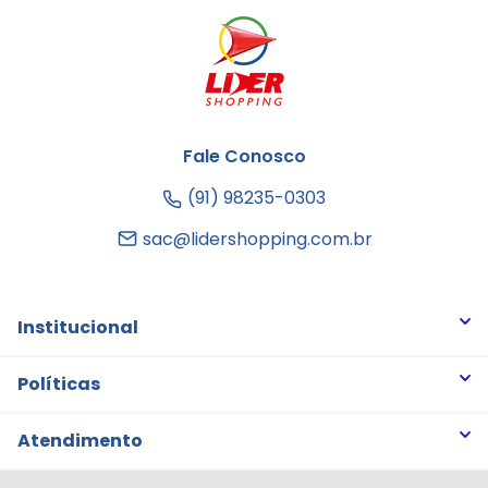
Fale Conosco
(91) 98235-0303
sac@lidershopping.com.br
Institucional
Quem somos
Políticas
Trabalhe Conosco
Trocas e Devoluções
Atendimento
Notícias
Política de Privacidade
Nossas Lojas