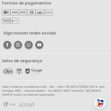
Minha Conta
Formas de pagamentos
Política de Entrega
Cartão Líderzan
Meus Pedidos
Política de Reembolso
Meus Favoritos
Central de Atendimento
Siga nossas redes sociais
Selos de segurança
Líder Comércio e Indústria Ltda - ME - CNPJ: 05.054.671/0001-59 | R. dos
Pariquis, 1056 - Jurunas, Belém - PA, 66033-590 | Telefone: (91) 98403-
3948 © Todos os direitos reservados.