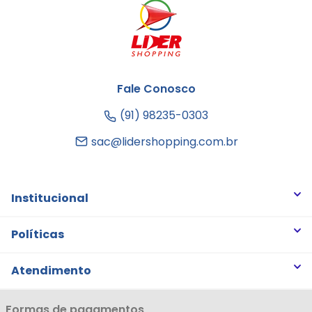
Fale Conosco
(91) 98235-0303
sac@lidershopping.com.br
Institucional
Quem somos
Políticas
Trabalhe Conosco
Trocas e Devoluções
Atendimento
Notícias
Política de Privacidade
Nossas Lojas
Minha Conta
Formas de pagamentos