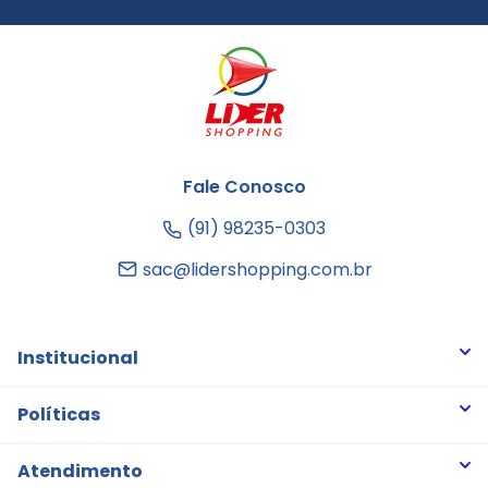
Fale Conosco
(91) 98235-0303
sac@lidershopping.com.br
Institucional
Quem somos
Políticas
Trabalhe Conosco
Trocas e Devoluções
Atendimento
Notícias