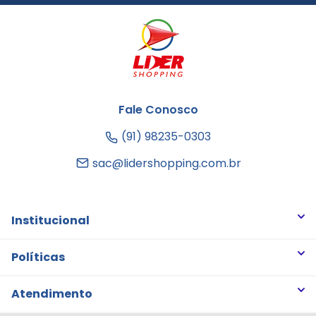
Fale Conosco
(91) 98235-0303
sac@lidershopping.com.br
Institucional
Quem somos
Políticas
Trabalhe Conosco
Trocas e Devoluções
Atendimento
Notícias
Política de Privacidade