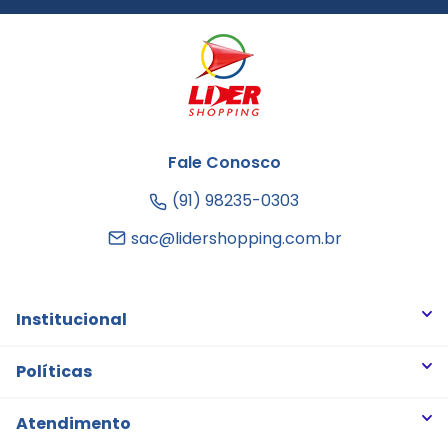
Fale Conosco
(91) 98235-0303
sac@lidershopping.com.br
Institucional
Quem somos
Políticas
Trabalhe Conosco
Trocas e Devoluções
Atendimento
Notícias