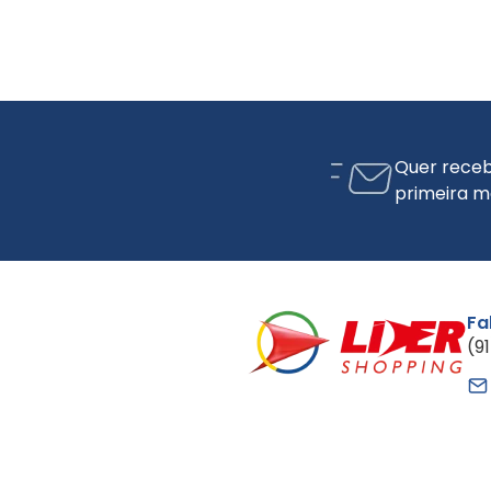
Quer receb
primeira m
Fa
(9