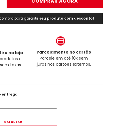
＋
COMPRAR AGORA
a compra para garantir
seu produto com desconto!
Parcelamento no cartão
ire na loja
Parcele em até 10x sem
produtos e
juros nos cartões externos.
a sem taxas