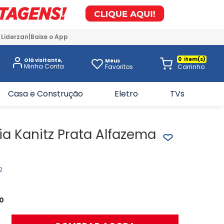
 Liderzan
Baixe o App
0
Olá visitante,
Meus
Favoritos
Casa e Construção
Eletro
TVs
a Kanitz Prata Alfazema
o
0