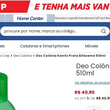
Nossas Lojas
Atendimento
Cartão
procure por nome, marca ou código...
eis
Celulares e Smartphones
Móveis
iz Corp
Deo Colonia
Deo Colônia Kanitz Prata Alfazema 510ml
Deo Colôni
510ml
Ver detalhes do produt
R$
40
,
90
ou em
1
x de
R$
40
,
9