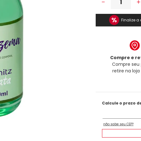
－
Finalize 
Compre e ret
Compre seu 
retire na loj