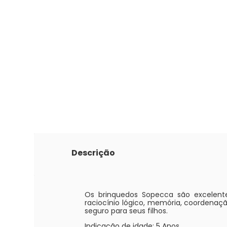
Descrição
Os brinquedos Sopecca são excelent
raciocínio lógico, memória, coordenaç
seguro para seus filhos.
Indicação de idade: 5 Anos