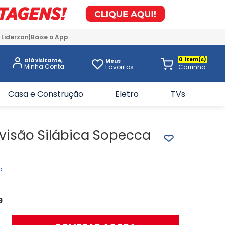
 Liderzan
Baixe o App
0
Olá visitante,
Meus
Favoritos
Casa e Construção
Eletro
TVs
visão Silábica Sopecca
o
9