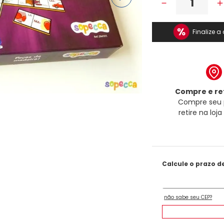
－
Finalize 
Compre e ret
Compre seu 
retire na loj