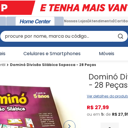
Nossas Lojas
Atendimento
Cartão
procure por nome, marca ou código...
eis
Celulares e Smartphones
Móveis
ntil
Dominó Divisão Silábica Sopecca - 28 Peças
Dominó Di
- 28 Peças
Ver detalhes do produt
R$
27
,
99
ou em
1
x de
R$
27
,
9