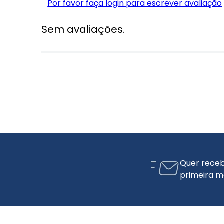
Por favor faça login para escrever avaliação
Sem avaliações.
Quer receb
primeira m