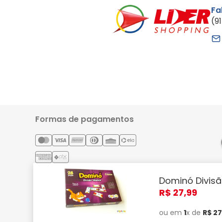
Fa
(9
Formas de pagamentos
Dominó Divisã
Lider Comércio e Indústria Ltda - CNPJ: 05.054.671/0001-59 | 
R$
27
,
99
Confira! Smartphones, TVs, eletrodomésticos, note
ou em
1
x de
R$
2
Alterações podem ser feitas sem pr