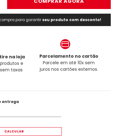
＋
COMPRAR AGORA
a compra para garantir
seu produto com desconto!
Parcelamento no cartão
ire na loja
Parcele em até 10x sem
produtos e
juros nos cartões externos.
a sem taxas