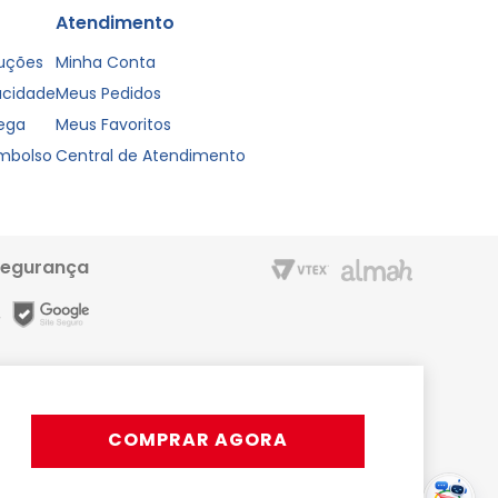
Atendimento
luções
Minha Conta
vacidade
Meus Pedidos
rega
Meus Favoritos
embolso
Central de Atendimento
segurança
m entrega rápida e condições especiais para o Cartão Liderzan.
Líder Shopping proporciona. Acesse o site ou o App
COMPRAR AGORA
rativos, podendo ocorrer variações.