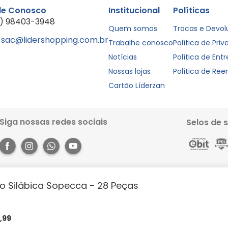
le Conosco
Institucional
Políticas
1) 98403-3948
Quem somos
Trocas e Devo
sac@lidershopping.com.br
Trabalhe conosco
Política de Pri
Notícias
Política de Ent
Nossas lojas
Política de Re
Cartão Líderzan
Siga nossas redes sociais
Selos de 
o Silábica Sopecca - 28 Peças
Rua dos Pariquis, 1056 - Jurunas, Belém - PA, 66033-590. Site 100% seguro, co
books e muito mais. Aproveite a agilidade, praticidade e comodidade que o 
https://lidershopping.com/liderapp
e receba em casa!
7
,
99
évia notificação. Todas as imagens neste site são de efeito meramente ilust