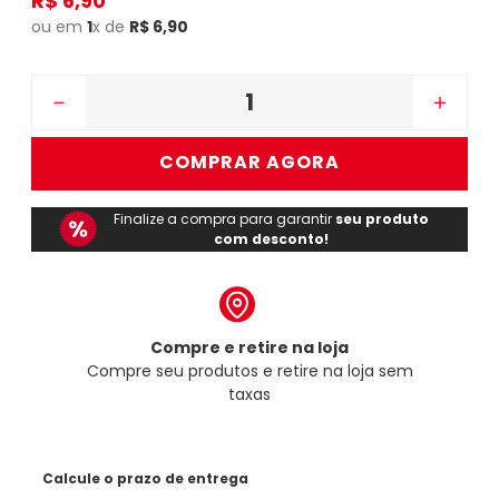
R$
6
,
90
ou em
1
x de
R$
6
,
90
－
＋
COMPRAR AGORA
Finalize a compra para garantir
seu produto
com desconto!
Compre e retire na loja
Compre seu produtos e retire na loja sem
taxas