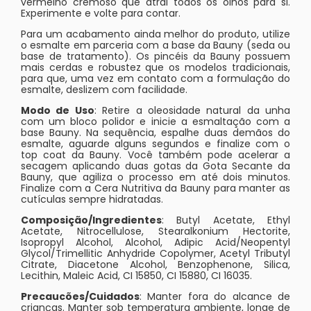
vermelho cremoso que atrai todos os olhos para si.
Experimente e volte para contar.
Para um acabamento ainda melhor do produto, utilize
o esmalte em parceria com a base da Bauny (seda ou
base de tratamento). Os pincéis da Bauny possuem
mais cerdas e robustez que os modelos tradicionais,
para que, uma vez em contato com a formulação do
esmalte, deslizem com facilidade.
Modo de Uso
: Retire a oleosidade natural da unha
com um bloco polidor e inicie a esmaltação com a
base Bauny. Na sequência, espalhe duas demãos do
esmalte, aguarde alguns segundos e finalize com o
top coat da Bauny. Você também pode acelerar a
secagem aplicando duas gotas da Gota Secante da
Bauny, que agiliza o processo em até dois minutos.
Finalize com a Cera Nutritiva da Bauny para manter as
cutículas sempre hidratadas.
Composição/Ingredientes
: Butyl Acetate, Ethyl
Acetate, Nitrocellulose, Stearalkonium Hectorite,
Isopropyl Alcohol, Alcohol, Adipic Acid/Neopentyl
Glycol/Trimellitic Anhydride Copolymer, Acetyl Tributyl
Citrate, Diacetone Alcohol, Benzophenone, Silica,
Lecithin, Maleic Acid, CI 15850, CI 15880, CI 16035.
Precaucões/Cuidados
: Manter fora do alcance de
crianças. Manter sob temperatura ambiente, longe de