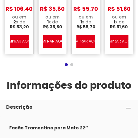
Mato
Mato
Mato
Mato
com
com
com
com
R$
106
,
40
R$
35
,
80
R$
55
,
70
R$
51
,
60
Cabo
Cabo
Cabo
Cabo
Verde
Preto 10''
Preto 18''
Preto 16’’
ou em
ou em
ou em
ou em
12’’
2
x de
1
x de
1
x de
1
x de
R$
53
,
20
R$
35
,
80
R$
55
,
70
R$
51
,
60
A
COMPRAR AGORA
COMPRAR AGORA
COMPRAR AGORA
COMPRAR AGORA
Informações do produto
Descrição
Facão Tramontina para Mato 22’’