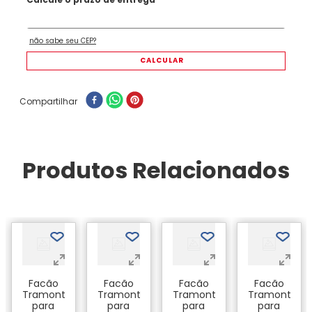
Compartilhar
Produtos Relacionados
a
Facão
Facão
Facão
Facão
Tramontina
Tramontina
Tramontina
Tramontina
para
para
para
para