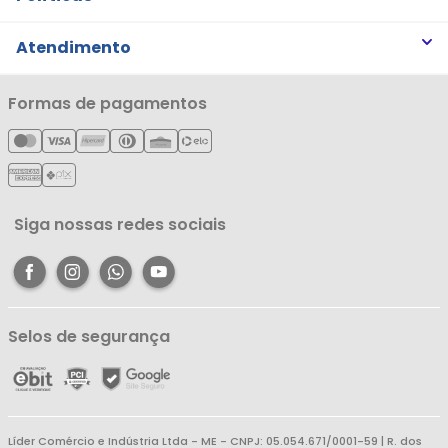
Trabalhe Conosco
Trocas e Devoluções
Atendimento
Notícias
Política de Privacidade
Nossas Lojas
Minha Conta
Formas de pagamentos
Política de Entrega
Cartão Líderzan
Meus Pedidos
Política de Reembolso
Meus Favoritos
Central de Atendimento
Siga nossas redes sociais
Selos de segurança
Líder Comércio e Indústria Ltda - ME - CNPJ: 05.054.671/0001-59 | R. dos