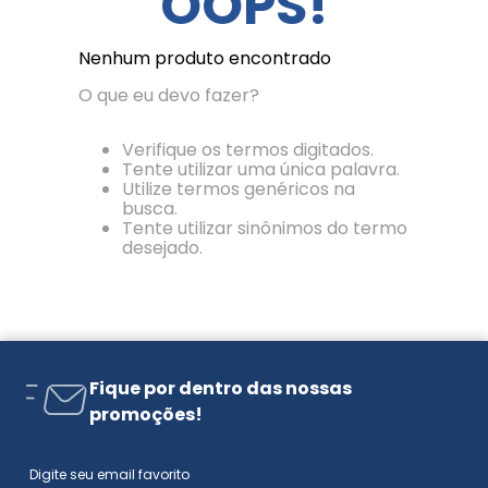
OOPS!
Nenhum produto encontrado
O que eu devo fazer?
Verifique os termos digitados.
Tente utilizar uma única palavra.
Utilize termos genéricos na
busca.
Tente utilizar sinônimos do termo
desejado.
Fique por dentro das nossas
promoções!