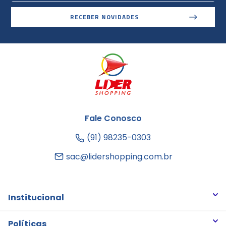
RECEBER NOVIDADES
Fale Conosco
(91) 98235-0303
sac@lidershopping.com.br
Institucional
Quem somos
Políticas