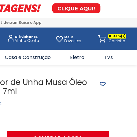
 Liderzan
Baixe o App
0
Olá visitante,
Meus
Favoritos
Casa e Construção
Eletro
TVs
dor de Unha Musa Óleo
- 7ml
o