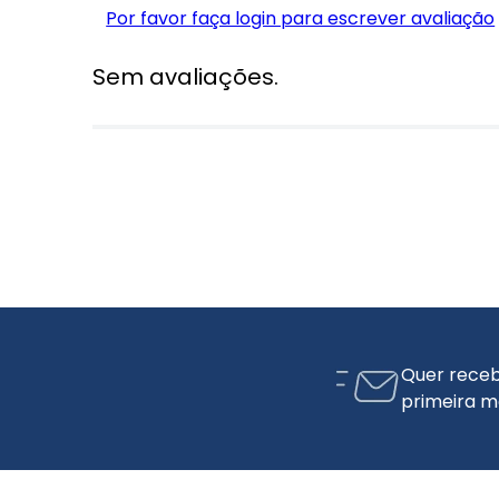
Por favor faça login para escrever avaliação
Sem avaliações.
Quer receb
primeira m