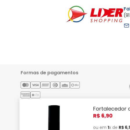
Fa
(9
Formas de pagamentos
Fortalecedor 
Lider Comércio e Indústria Ltda - CNPJ: 05.054.671/0001-59 | 
R$
6
,
90
Confira! Smartphones, TVs, eletrodomésticos, note
ou em
1
x de
R$
6
,
Alterações podem ser feitas sem pr