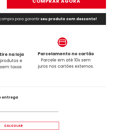
＋
COMPRAR AGORA
a compra para garantir
seu produto com desconto!
Parcelamento no cartão
ire na loja
Parcele em até 10x sem
produtos e
juros nos cartões externos.
a sem taxas