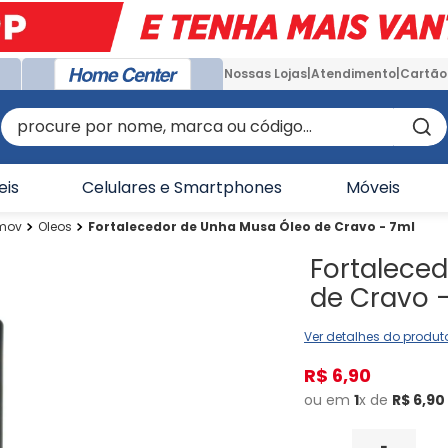
Nossas Lojas
Atendimento
Cartão
procure por nome, marca ou código...
eis
Celulares e Smartphones
Móveis
emov
Oleos
Fortalecedor de Unha Musa Óleo de Cravo - 7ml
Fortalece
de Cravo 
Ver detalhes do produt
R$
6
,
90
ou em
1
x de
R$
6
,
90