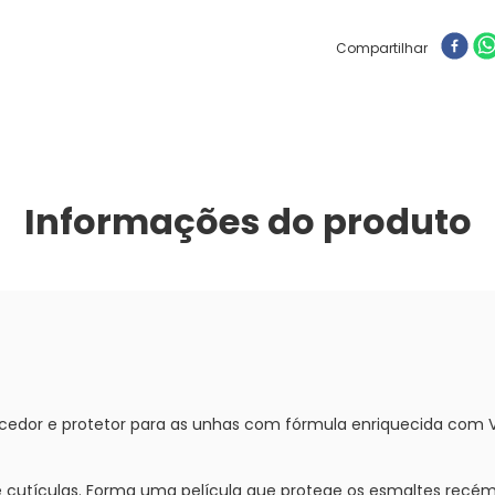
Compartilhar
Informações do produto
ecedor e protetor para as unhas com fórmula enriquecida com V
e cutículas. Forma uma película que protege os esmaltes recém