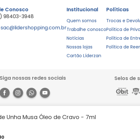
le Conosco
Institucional
Políticas
1) 98403-3948
Quem somos
Trocas e Devo
sac@lidershopping.com.br
Trabalhe conosco
Política de Pri
Notícias
Política de Ent
Nossas lojas
Política de Re
Cartão Líderzan
Siga nossas redes sociais
Selos de 
de Unha Musa Óleo de Cravo - 7ml
Rua dos Pariquis, 1056 - Jurunas, Belém - PA, 66033-590. Site 100% seguro, co
books e muito mais. Aproveite a agilidade, praticidade e comodidade que o 
https://lidershopping.com/liderapp
e receba em casa!
90
évia notificação. Todas as imagens neste site são de efeito meramente ilust