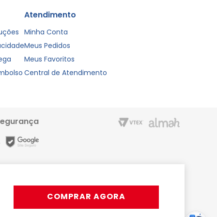
Atendimento
luções
Minha Conta
vacidade
Meus Pedidos
rega
Meus Favoritos
embolso
Central de Atendimento
segurança
m entrega rápida e condições especiais para o Cartão Liderzan.
Líder Shopping proporciona. Acesse o site ou o App
COMPRAR AGORA
rativos, podendo ocorrer variações.