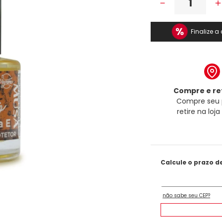
－
Finalize 
Compre e ret
Compre seu 
retire na loj