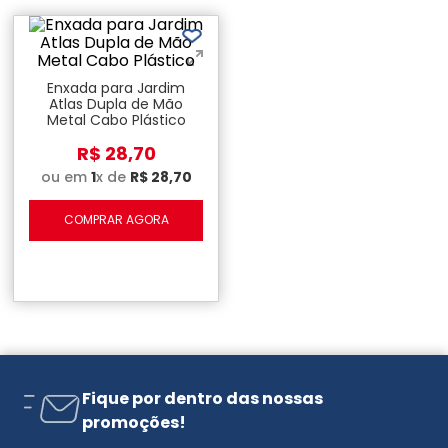
Enxada para Jardim
Atlas Dupla de Mão
Metal Cabo Plástico
R$
28
,
70
ou em
1
x de
R$
28
,
70
COMPRAR AGORA
Fique por dentro das nossas
promoções!