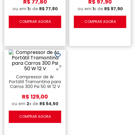
R$
77
,
80
R$
97
,
90
ou em
1
x de
R$
77
,
80
ou em
1
x de
R$
97
,
90
COMPRAR AGORA
COMPRAR AGORA
Compressor de Ar
Portátil Tramontina para
Carros 300 Psi 50 W 12 V
R$
129
,
00
ou em
2
x de
R$
64
,
50
COMPRAR AGORA