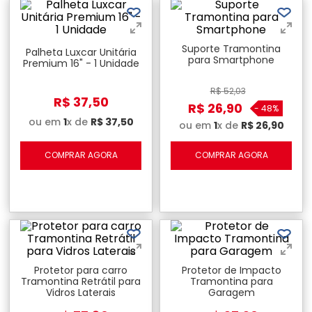
Suporte Tramontina
Palheta Luxcar Unitária
para Smartphone
Premium 16" - 1 Unidade
R$
52
,
03
R$
37
,
50
R$
26
,
90
-
48%
ou em
1
x de
R$
37
,
50
ou em
1
x de
R$
26
,
90
COMPRAR AGORA
COMPRAR AGORA
Protetor para carro
Protetor de Impacto
Tramontina Retrátil para
Tramontina para
Vidros Laterais
Garagem