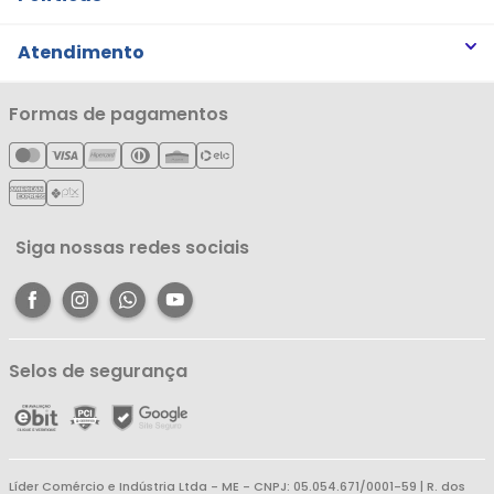
Trabalhe Conosco
Trocas e Devoluções
Atendimento
Notícias
Política de Privacidade
Nossas Lojas
Minha Conta
Formas de pagamentos
Política de Entrega
Cartão Líderzan
Meus Pedidos
Política de Reembolso
Meus Favoritos
Central de Atendimento
Siga nossas redes sociais
Selos de segurança
Líder Comércio e Indústria Ltda - ME - CNPJ: 05.054.671/0001-59 | R. dos