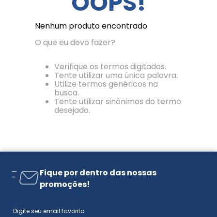
OOPS!
Nenhum produto encontrado
O que eu devo fazer?
Verifique os termos digitados.
Tente utilizar uma única palavra.
Utilize termos genéricos na
busca.
Tente utilizar sinônimos do termo
desejado.
Fique por dentro das nossas
promoções!