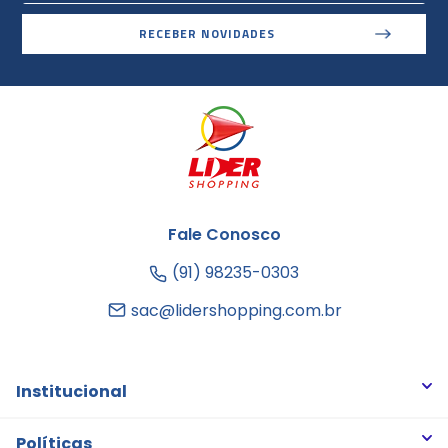
RECEBER NOVIDADES
Fale Conosco
(91) 98235-0303
sac@lidershopping.com.br
Institucional
Quem somos
Políticas