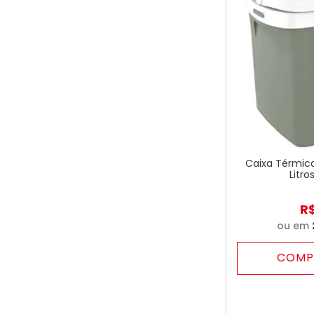
Caixa Térmica
Litro
R
ou em
COMP