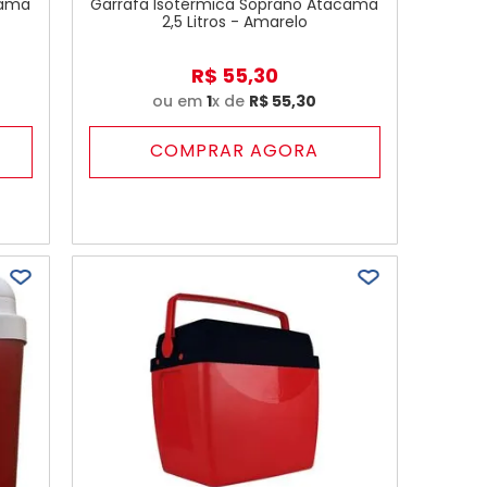
cama
Garrafa Isotérmica Soprano Atacama
2,5 Litros - Amarelo
R$
55
,
30
ou em
1
x de
R$
55
,
30
COMPRAR AGORA