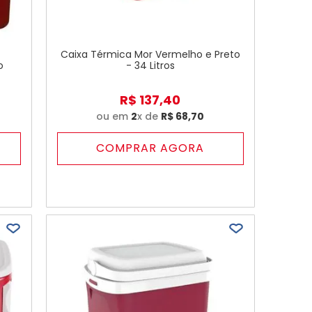
Caixa Térmica Mor Vermelho e Preto
o
- 34 Litros
R$
137
,
40
ou em
2
x de
R$
68
,
70
COMPRAR AGORA