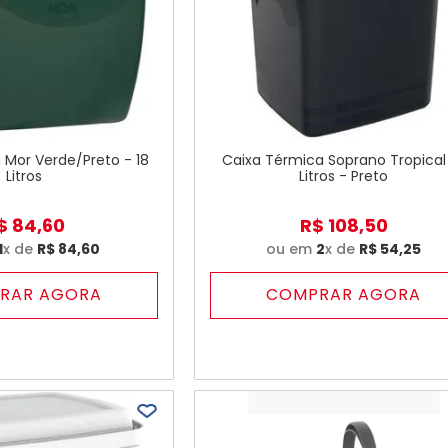
 Mor Verde/Preto - 18
Caixa Térmica Soprano Tropical
Litros
Litros - Preto
$
84
,
60
R$
108
,
50
1
x de
R$
84
,
60
ou em
2
x de
R$
54
,
25
RAR AGORA
COMPRAR AGORA