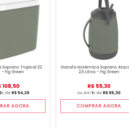
 Soprano Tropical 22
Garrafa Isotérmica Soprano Ata
s - Fig Green
2,5 Litros - Fig Green
$
108
,
50
R$
55
,
30
2
x de
R$
54
,
25
ou em
1
x de
R$
55
,
30
RAR AGORA
COMPRAR AGORA