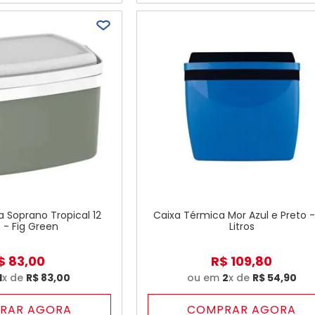
 Soprano Tropical 12
Caixa Térmica Mor Azul e Preto -
s - Fig Green
Litros
$
83
,
00
R$
109
,
80
1
x de
R$
83
,
00
ou em
2
x de
R$
54
,
90
RAR AGORA
COMPRAR AGORA