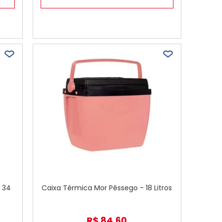
- 34
Caixa Térmica Mor Pêssego - 18 Litros
R$
84
,
60