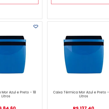
Mor Azul e Preto - 18
Caixa Térmica Mor Azul e Preto 
Litros
Litros
$
84
,
60
R$
137
,
40