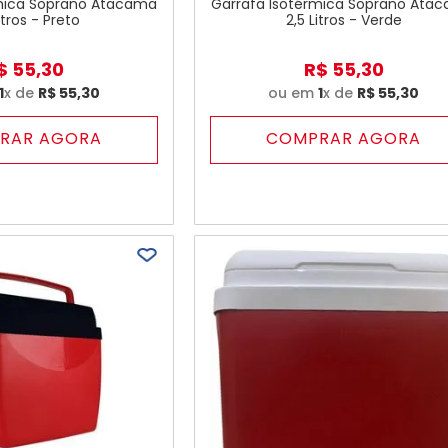
rmica Soprano Atacama
Garrafa Isotérmica Soprano Ata
itros - Preto
2,5 Litros - Verde
$
55
,
30
R$
55
,
30
1
x de
R$
55
,
30
ou em
1
x de
R$
55
,
30
RAR AGORA
COMPRAR AGORA