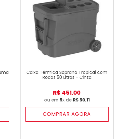
cama
Caixa Térmica Soprano Tropical com
Rodas 50 Litros - Cinza
R$
451
,
00
ou em
9
x de
R$
50
,
11
COMPRAR AGORA