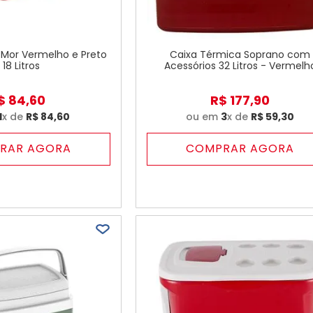
 Mor Vermelho e Preto
Caixa Térmica Soprano com
 18 Litros
Acessórios 32 Litros - Vermelh
$
84
,
60
R$
177
,
90
1
x de
R$
84
,
60
ou em
3
x de
R$
59
,
30
RAR AGORA
COMPRAR AGORA