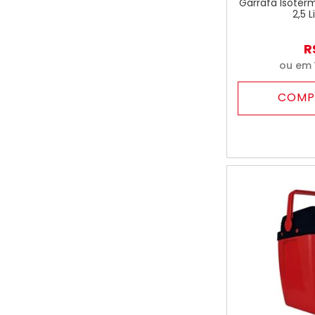
Garrafa Isoté
2,5 L
R
ou em
COMP