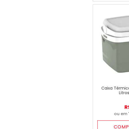
Caixa Térmica
Litro
R
ou em
COMP