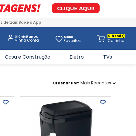
 Liderzan
Baixe o App
0
Olá visitante,
Meus
Favoritos
Casa e Construção
Eletro
TVs
Mais Recentes
Ordenar Por