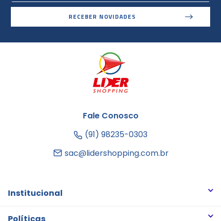
RECEBER NOVIDADES
Fale Conosco
(91) 98235-0303
sac@lidershopping.com.br
Institucional
Quem somos
Políticas