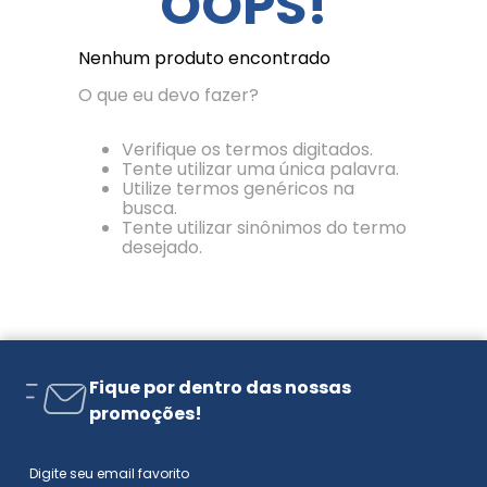
OOPS!
Nenhum produto encontrado
O que eu devo fazer?
Verifique os termos digitados.
Tente utilizar uma única palavra.
Utilize termos genéricos na
busca.
Tente utilizar sinônimos do termo
desejado.
Fique por dentro das nossas
promoções!