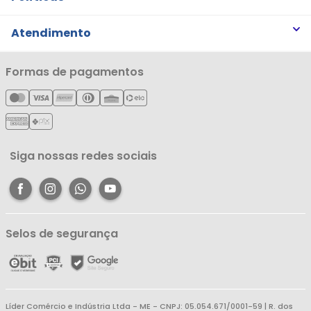
Trabalhe Conosco
Trocas e Devoluções
Atendimento
Notícias
Política de Privacidade
Nossas Lojas
Minha Conta
Formas de pagamentos
Política de Entrega
Cartão Líderzan
Meus Pedidos
Política de Reembolso
Meus Favoritos
Central de Atendimento
Siga nossas redes sociais
Selos de segurança
Líder Comércio e Indústria Ltda - ME - CNPJ: 05.054.671/0001-59 | R. dos