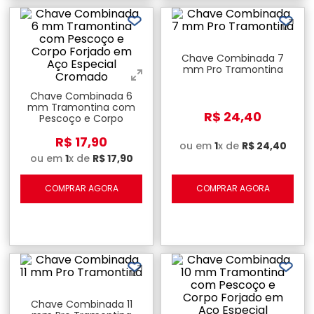
Chave Combinada 7
mm Pro Tramontina
Chave Combinada 6
mm Tramontina com
R$
24
,
40
Pescoço e Corpo
Forjado em Aço Especial
R$
17
,
90
Cromado
ou em
1
x de
R$
24
,
40
ou em
1
x de
R$
17
,
90
COMPRAR AGORA
COMPRAR AGORA
Chave Combinada 11