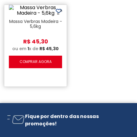
Massa Verbras Madeira -
5,6kg
R$
45
,
30
ou em
1
x de
R$
45
,
30
COMPRAR AGORA
Fique por dentro das nossas
promoções!