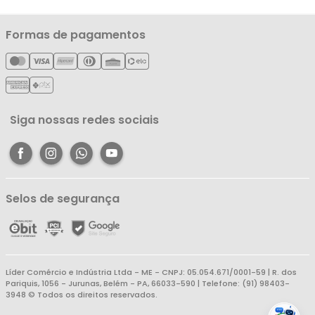
Notícias
Política de Privacidade
Nossas Lojas
Minha Conta
Formas de pagamentos
Política de Entrega
Cartão Líderzan
Meus Pedidos
Política de Reembolso
Meus Favoritos
Central de Atendimento
Siga nossas redes sociais
Selos de segurança
Líder Comércio e Indústria Ltda - ME - CNPJ: 05.054.671/0001-59 | R. dos
Pariquis, 1056 - Jurunas, Belém - PA, 66033-590 | Telefone: (91) 98403-
3948 © Todos os direitos reservados.