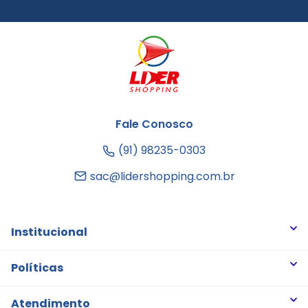
Fale Conosco
(91) 98235-0303
sac@lidershopping.com.br
Institucional
Quem somos
Políticas
Trabalhe Conosco
Trocas e Devoluções
Atendimento