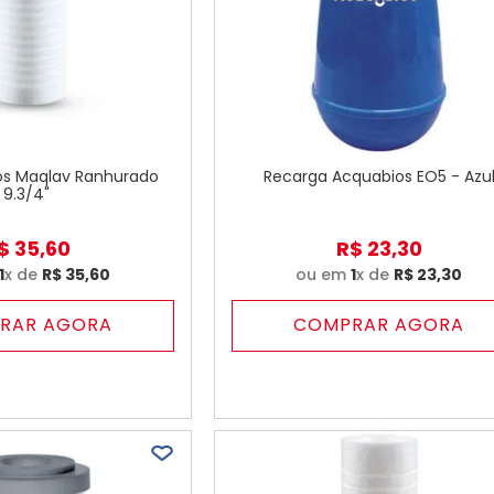
ios Maqlav Ranhurado
Recarga Acquabios EO5 - Azu
9.3/4"
$
35
,
60
R$
23
,
30
1
x de
R$
35
,
60
ou em
1
x de
R$
23
,
30
RAR AGORA
COMPRAR AGORA