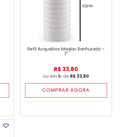
l
Refil Acquabios Maqlav Ranhurado -
7"
R$
33
,
80
ou em
1
x de
R$
33
,
80
COMPRAR AGORA