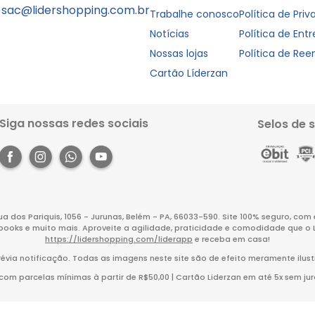
sac@lidershopping.com.br
Trabalhe conosco
Política de Pri
Notícias
Política de Ent
Nossas lojas
Política de Re
Cartão Líderzan
Siga nossas redes sociais
Selos de 
Rua dos Pariquis, 1056 - Jurunas, Belém - PA, 66033-590. Site 100% seguro, co
books e muito mais. Aproveite a agilidade, praticidade e comodidade que o 
https://lidershopping.com/liderapp
e receba em casa!
évia notificação. Todas as imagens neste site são de efeito meramente ilust
m parcelas mínimas à partir de R$50,00 | Cartão Liderzan em até 5x sem juro