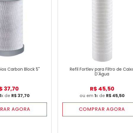
ios Carbon Block 5"
Refil Fortlev para Filtro de Caix
D'Água
$
37
,
70
R$
45
,
50
1
x de
R$
37
,
70
ou em
1
x de
R$
45
,
50
RAR AGORA
COMPRAR AGORA