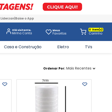
 Liderzan
Baixe o App
0
Olá visitante,
Meus
Favoritos
Casa e Construção
Eletro
TVs
Mais Recentes
Ordenar Por