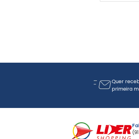
Quer receb
primeira m
Fa
(9