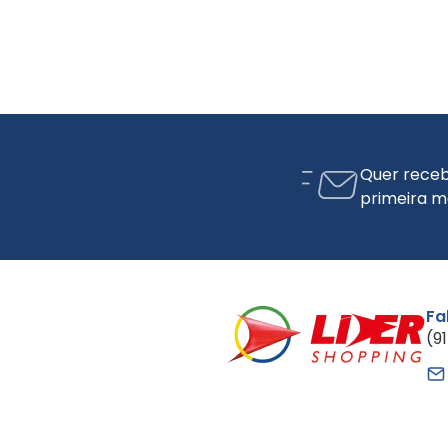
Quer receb
primeira m
Fa
(9