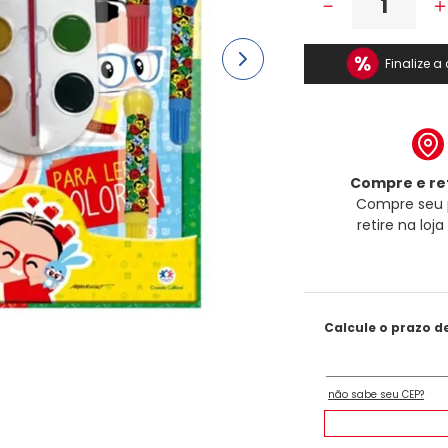
－
Finalize 
Compre e ret
Compre seu 
retire na loj