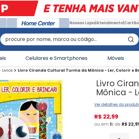
Nossas Lojas
Atendimento
Cartão
procure por nome, marca ou código...
eis
Celulares e Smartphones
Móveis
Livros
Livro Ciranda Cultural Turma da Mônica - Ler, Colorir e B
Livro Cira
Mônica - Le
Ver detalhes do produt
R$
22
,
99
ou em
1
x de
R$
22
,
9