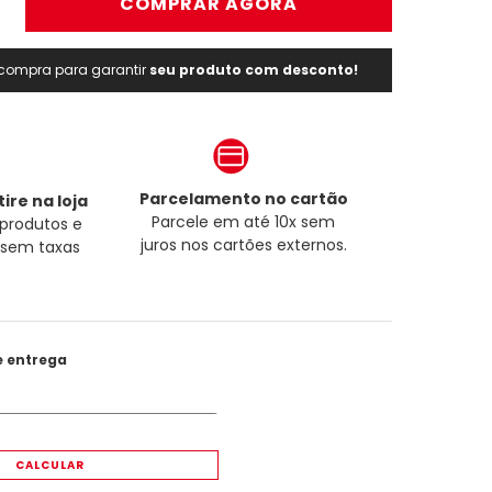
＋
COMPRAR AGORA
a compra para garantir
seu produto com desconto!
Parcelamento no cartão
ire na loja
Parcele em até 10x sem
produtos e
juros nos cartões externos.
a sem taxas