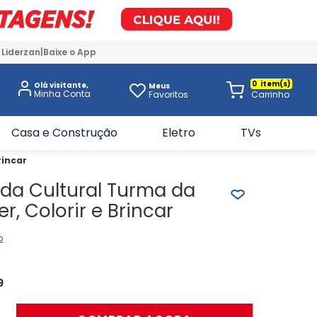
 Liderzan
Baixe o App
0
Olá visitante,
Meus
Favoritos
Casa e Construção
Eletro
TVs
rincar
nda Cultural Turma da
r, Colorir e Brincar
o
9