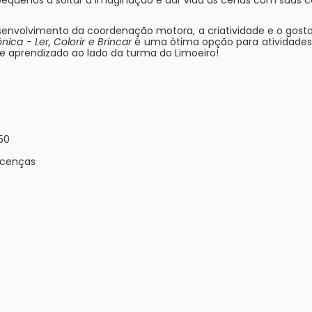
pequenos a soltar a imaginação e dar vida às cenas com suas co
 desenvolvimento da coordenação motora, a criatividade e o gost
ica - Ler, Colorir e Brincar
é uma ótima opção para atividades
e aprendizado ao lado da turma do Limoeiro!
.50
Licenças