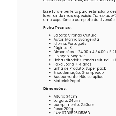
desenhos para colorir, incentivando os 
Esse livro é perfeito para estimular o
lazer ainda mais especiais.
Turma da Môn
uma experiência completa de diversão 
Ficha Técnica:
Editora: Ciranda Cultural
Autor: Marina Evangelista
Idioma: Português
Páginas: 8
Dimensões: L 24.00 x A 34.00 x E 2
Coleção: Megakit
Linha Editorial: Ciranda Cultural - 
Faixa Etária: + 4 anos
Linha de Produto: Super pack
Encadernação: Grampeado
Acabamento: Não se aplica
Material: Papel
Dimensões:
Altura: 34cm
Largura: 24cm
comprimento: 2,50cm
Peso: 200g
EAN: 9786526105368