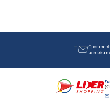
Quer receb
primeira m
Fa
(9