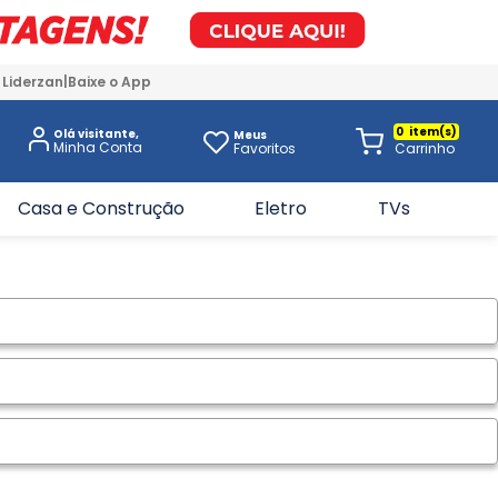
 Liderzan
Baixe o App
0
Olá visitante,
Meus
Favoritos
Casa e Construção
Eletro
TVs