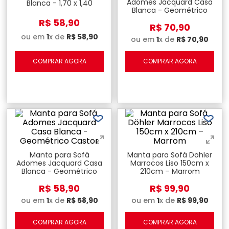
Adomes Jacquard Casa
Blanca - 1,70 x 1,40
Blanca - Geométrico
Geométrico Bege
Bege 2,10 x 1,40
R$
58
,
90
R$
70
,
90
ou em
1
x de
R$
58
,
90
ou em
1
x de
R$
70
,
90
COMPRAR AGORA
COMPRAR AGORA
Manta para Sofá
Manta para Sofá Döhler
Adomes Jacquard Casa
Marrocos Liso 150cm x
Blanca - Geométrico
210cm – Marrom
Castor
R$
58
,
90
R$
99
,
90
ou em
1
x de
R$
58
,
90
ou em
1
x de
R$
99
,
90
COMPRAR AGORA
COMPRAR AGORA