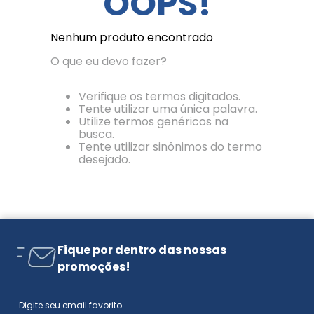
OOPS!
Nenhum produto encontrado
O que eu devo fazer?
Verifique os termos digitados.
Tente utilizar uma única palavra.
Utilize termos genéricos na
busca.
Tente utilizar sinônimos do termo
desejado.
Fique por dentro das nossas
promoções!