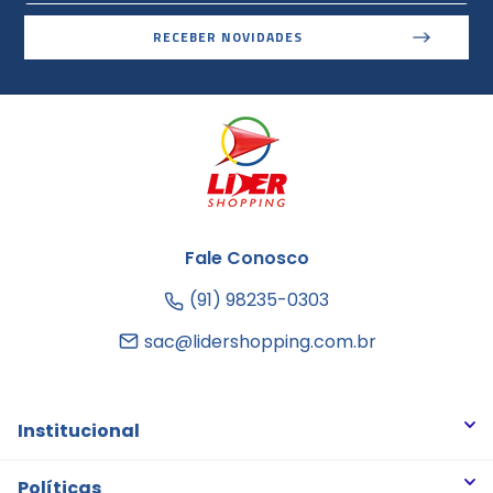
RECEBER NOVIDADES
Fale Conosco
(91) 98235-0303
sac@lidershopping.com.br
Institucional
Quem somos
Políticas