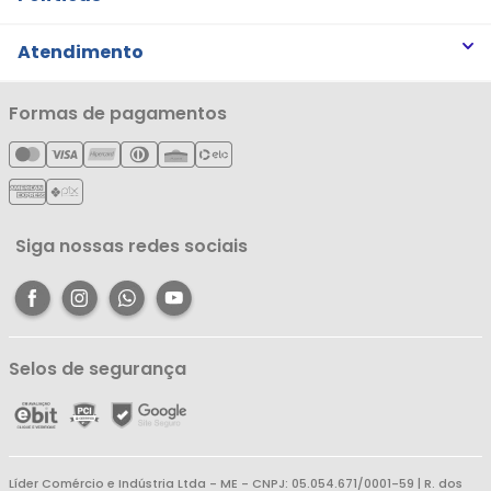
Trabalhe Conosco
Trocas e Devoluções
Atendimento
Notícias
Política de Privacidade
Nossas Lojas
Minha Conta
Formas de pagamentos
Política de Entrega
Cartão Líderzan
Meus Pedidos
Política de Reembolso
Meus Favoritos
Central de Atendimento
Siga nossas redes sociais
Selos de segurança
Líder Comércio e Indústria Ltda - ME - CNPJ: 05.054.671/0001-59 | R. dos