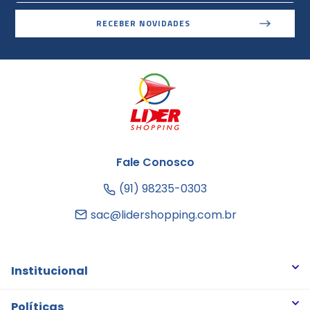
RECEBER NOVIDADES
Fale Conosco
(91) 98235-0303
sac@lidershopping.com.br
Institucional
Quem somos
Políticas