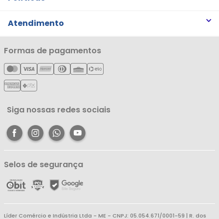
Trabalhe Conosco
Trocas e Devoluções
Atendimento
Notícias
Política de Privacidade
Nossas Lojas
Minha Conta
Formas de pagamentos
Política de Entrega
Cartão Líderzan
Meus Pedidos
Política de Reembolso
Meus Favoritos
Central de Atendimento
Siga nossas redes sociais
Selos de segurança
Líder Comércio e Indústria Ltda - ME - CNPJ: 05.054.671/0001-59 | R. dos