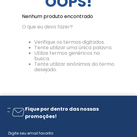
OOPS!
Nenhum produto encontrado
O que eu devo fazer?
Verifique os termos digitados.
Tente utilizar uma única palavra.
Utilize termos genéricos na
busca.
Tente utilizar sinônimos do termo
desejado.
Fique por dentro das nossas
promoções!