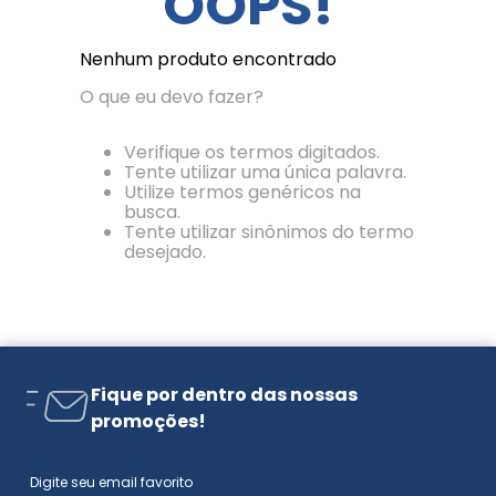
OOPS!
Nenhum produto encontrado
O que eu devo fazer?
Verifique os termos digitados.
Tente utilizar uma única palavra.
Utilize termos genéricos na
busca.
Tente utilizar sinônimos do termo
desejado.
Fique por dentro das nossas
promoções!