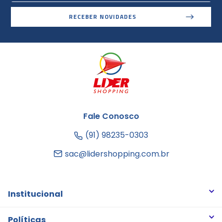
RECEBER NOVIDADES
Fale Conosco
(91) 98235-0303
sac@lidershopping.com.br
Institucional
Quem somos
Políticas