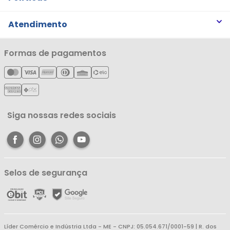
Trabalhe Conosco
Trocas e Devoluções
Atendimento
Notícias
Política de Privacidade
Nossas Lojas
Minha Conta
Formas de pagamentos
Política de Entrega
Cartão Líderzan
Meus Pedidos
Política de Reembolso
Meus Favoritos
Central de Atendimento
Siga nossas redes sociais
Selos de segurança
Líder Comércio e Indústria Ltda - ME - CNPJ: 05.054.671/0001-59 | R. dos