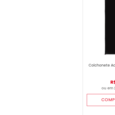
Colchonete Act
R
ou em
COMP