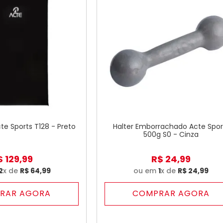
e Sports T128 - Preto
Halter Emborrachado Acte Spor
500g S0 - Cinza
$
129
,
99
R$
24
,
99
2
x de
R$
64
,
99
ou em
1
x de
R$
24
,
99
RAR AGORA
COMPRAR AGORA