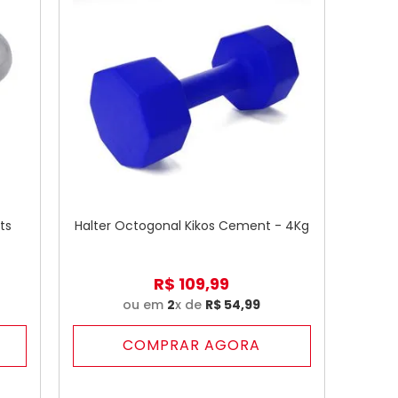
ts
Halter Octogonal Kikos Cement - 4Kg
R$
109
,
99
ou em
2
x de
R$
54
,
99
COMPRAR AGORA