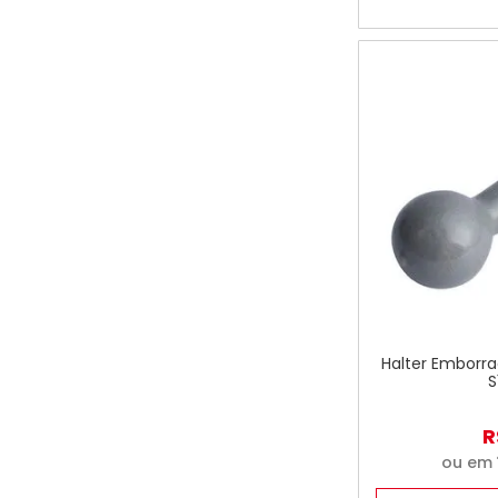
Halter Emborra
S
R
ou em