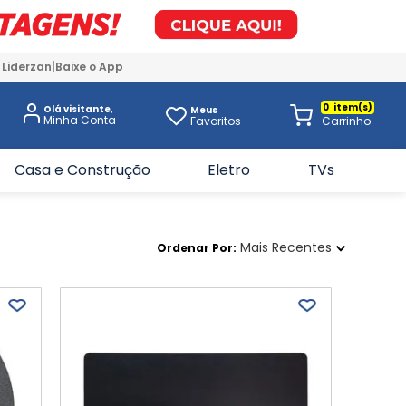
 Liderzan
Baixe o App
0
Olá visitante,
Meus
Favoritos
Casa e Construção
Eletro
TVs
Mais Recentes
Ordenar Por