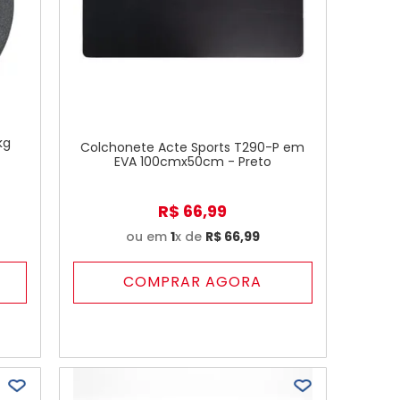
kg
Colchonete Acte Sports T290-P em
EVA 100cmx50cm - Preto
R$
66
,
99
ou em
1
x de
R$
66
,
99
COMPRAR AGORA