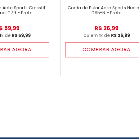
 Acte Sports Crossfit
Corda de Pular Acte Sports Naci
onal T79 - Preto
T95-N - Preto
$
59
,
99
R$
26
,
99
1
x de
R$
59
,
99
ou em
1
x de
R$
26
,
99
RAR AGORA
COMPRAR AGORA