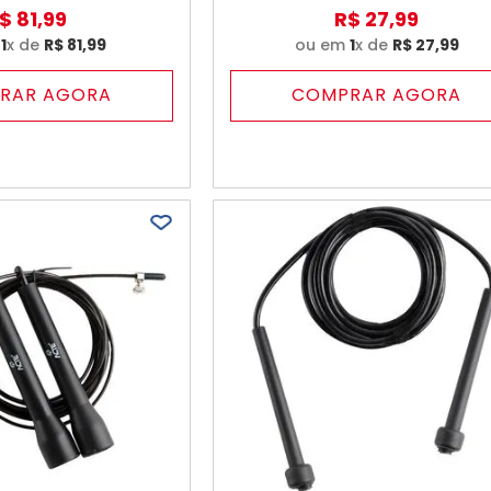
$
81
,
99
R$
27
,
99
m
1
x de
R$
81
,
99
ou em
1
x de
R$
27
,
99
RAR AGORA
COMPRAR AGORA