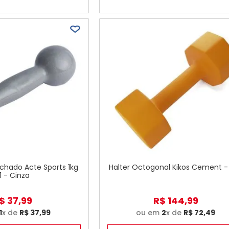
chado Acte Sports 1kg
Halter Octogonal Kikos Cement -
1 - Cinza
$
37
,
99
R$
144
,
99
1
x de
R$
37
,
99
ou em
2
x de
R$
72
,
49