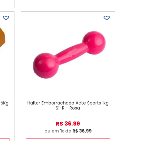
 5Kg
Halter Emborrachado Acte Sports 1kg
S1-R - Rosa
R$
36
,
99
ou em
1
x de
R$
36
,
99