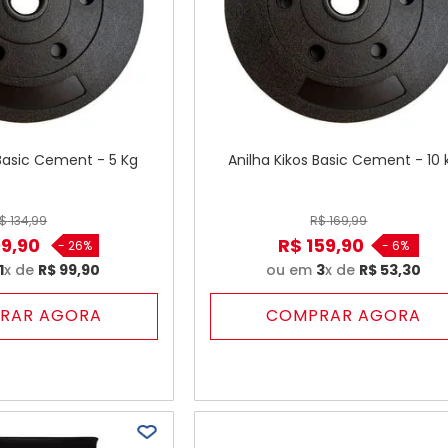
 Basic Cement - 5 Kg
Anilha Kikos Basic Cement - 10 
$
134
,
99
R$
169
,
99
99
,
90
R$
159
,
90
-
26%
-
6%
1
x de
R$
99
,
90
ou em
3
x de
R$
53
,
30
RAR AGORA
COMPRAR AGORA