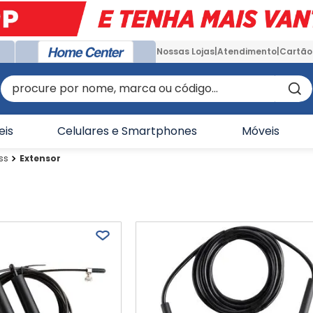
Nossas Lojas
Atendimento
Cartão
procure por nome, marca ou código...
eis
Celulares e Smartphones
Móveis
ss
Extensor