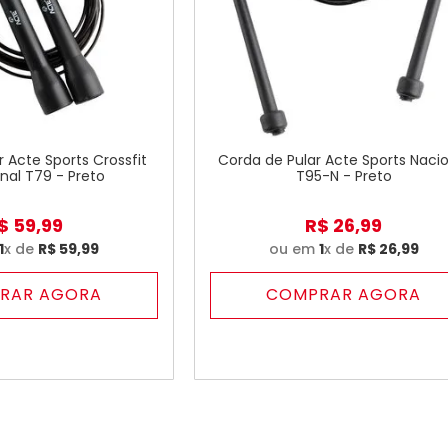
 Acte Sports Crossfit
Corda de Pular Acte Sports Naci
onal T79 - Preto
T95-N - Preto
$
59
,
99
R$
26
,
99
1
x de
R$
59
,
99
ou em
1
x de
R$
26
,
99
RAR AGORA
COMPRAR AGORA