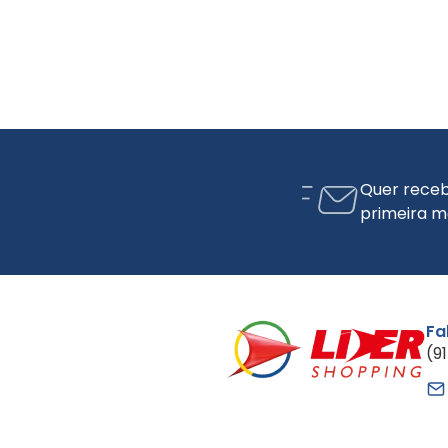
Quer receb
primeira m
Fa
(9