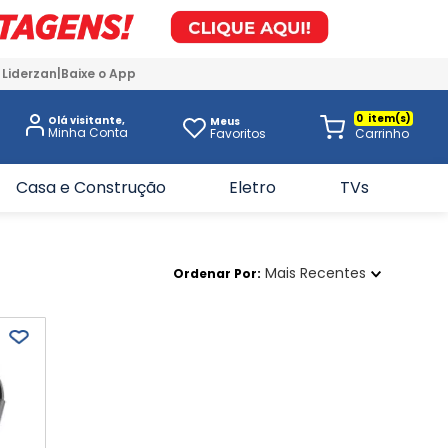
 Liderzan
Baixe o App
0
Olá visitante,
Meus
Favoritos
Casa e Construção
Eletro
TVs
Mais Recentes
Ordenar Por