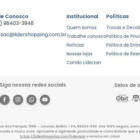
le Conosco
Institucional
Políticas
1) 98403-3948
Quem somos
Trocas e Devo
sac@lidershopping.com.br
Trabalhe conosco
Política de Pri
Notícias
Política de Ent
Nossas lojas
Política de Re
Cartão Líderzan
Siga nossas redes sociais
Selos de 
Rua dos Pariquis, 1056 - Jurunas, Belém - PA, 66033-590. Site 100% seguro, co
books e muito mais. Aproveite a agilidade, praticidade e comodidade que o 
https://lidershopping.com/liderapp
e receba em casa!