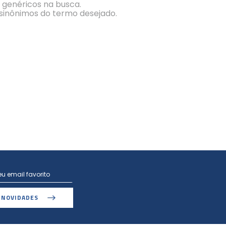
s genéricos na busca.
r sinônimos do termo desejado.
 NOVIDADES