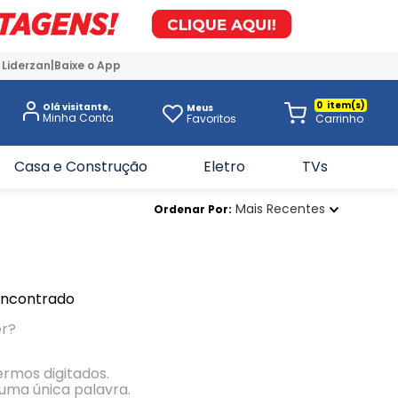
 Liderzan
Baixe o App
0
Olá visitante,
Meus
Favoritos
Casa e Construção
Eletro
TVs
Mais Recentes
Ordenar Por
encontrado
er?
termos digitados.
r uma única palavra.