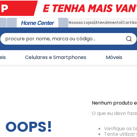
Nossas Lojas
Atendimento
Cartão
procure por nome, marca ou código...
eis
Celulares e Smartphones
Móveis
Nenhum produto 
O que eu devo faz
OOPS!
Verifique os 
Tente utiliza