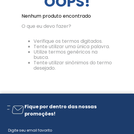
OOPS!
Nenhum produto encontrado
O que eu devo fazer?
Verifique os termos digitados.
Tente utilizar uma única palavra.
Utilize termos genéricos na
busca.
Tente utilizar sinônimos do termo
desejado.
Fique por dentro das nossas
promoções!