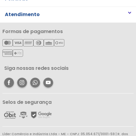
Trabalhe Conosco
Trocas e Devoluções
Atendimento
Notícias
Política de Privacidade
Nossas Lojas
Minha Conta
Formas de pagamentos
Política de Entrega
Cartão Líderzan
Meus Pedidos
Política de Reembolso
Meus Favoritos
Central de Atendimento
Siga nossas redes sociais
Selos de segurança
Líder Comércio e Indústria Ltda - ME - CNPJ: 05.054.671/0001-59 | R. dos