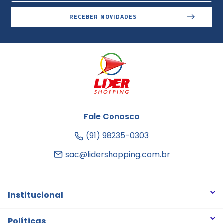
RECEBER NOVIDADES
Fale Conosco
(91) 98235-0303
sac@lidershopping.com.br
Institucional
Quem somos
Políticas