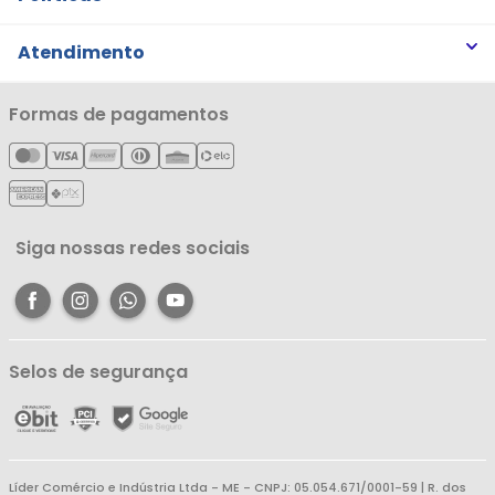
Trabalhe Conosco
Trocas e Devoluções
Atendimento
Notícias
Política de Privacidade
Nossas Lojas
Minha Conta
Formas de pagamentos
Política de Entrega
Cartão Líderzan
Meus Pedidos
Política de Reembolso
Meus Favoritos
Central de Atendimento
Siga nossas redes sociais
Selos de segurança
Líder Comércio e Indústria Ltda - ME - CNPJ: 05.054.671/0001-59 | R. dos