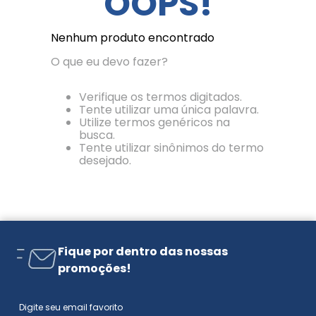
OOPS!
Nenhum produto encontrado
O que eu devo fazer?
Verifique os termos digitados.
Tente utilizar uma única palavra.
Utilize termos genéricos na
busca.
Tente utilizar sinônimos do termo
desejado.
Fique por dentro das nossas
promoções!