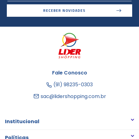
RECEBER NOVIDADES
Fale Conosco
(91) 98235-0303
sac@lidershopping.com.br
Institucional
Quem somos
Políticas