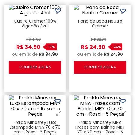
Cueiro Cremer 100%
Pano de Boca Neutro
Algodão Azul
Cremer
R$
41
,
90
R$
32
,
90
R$
34
,
90
R$
24
,
90
-
17%
-
24%
ou em
1
x de
R$
34
,
90
ou em
1
x de
R$
24
,
90
COMPRAR AGORA
COMPRAR AGORA
Fralda Minasrey Luxo
Fralda Minasrey MNA
Estampada MNA 70 x 70
Frases com Bainha MRY
cm - Rosa - 5 Peças
70 x 70 cm - Rosa - 5