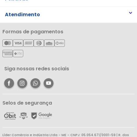
Trabalhe Conosco
Trocas e Devoluções
Atendimento
Notícias
Política de Privacidade
Nossas Lojas
Minha Conta
Formas de pagamentos
Política de Entrega
Cartão Líderzan
Meus Pedidos
Política de Reembolso
Meus Favoritos
Central de Atendimento
Siga nossas redes sociais
Selos de segurança
Líder Comércio e Indústria Ltda - ME - CNPJ: 05.054.671/0001-59 | R. dos