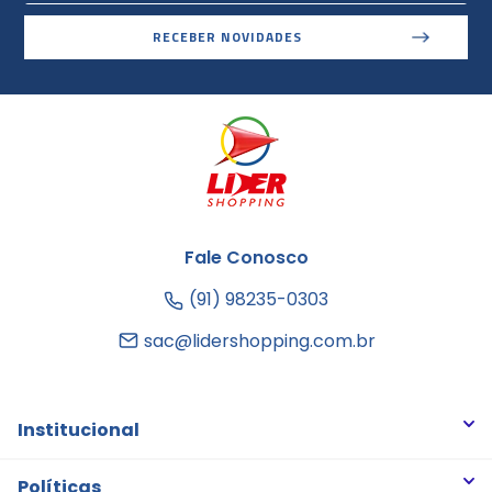
RECEBER NOVIDADES
Fale Conosco
(91) 98235-0303
sac@lidershopping.com.br
Institucional
Quem somos
Políticas