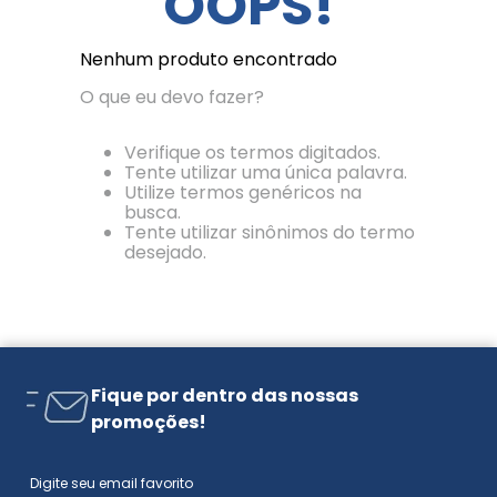
OOPS!
Nenhum produto encontrado
O que eu devo fazer?
Verifique os termos digitados.
Tente utilizar uma única palavra.
Utilize termos genéricos na
busca.
Tente utilizar sinônimos do termo
desejado.
Fique por dentro das nossas
promoções!