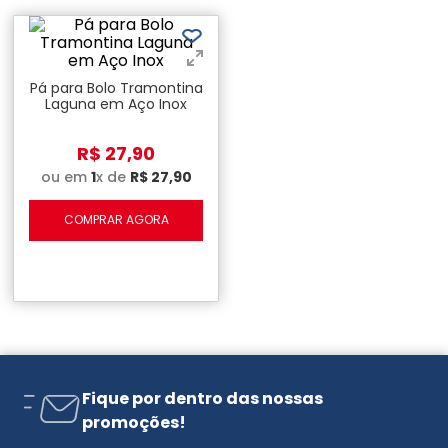
Pá para Bolo Tramontina
Laguna em Aço Inox
R$
27
,
90
ou em
1
x de
R$
27
,
90
COMPRAR AGORA
Fique por dentro das nossas
promoções!