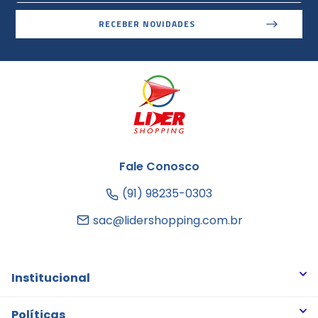
RECEBER NOVIDADES
Fale Conosco
(91) 98235-0303
sac@lidershopping.com.br
Institucional
Quem somos
Políticas