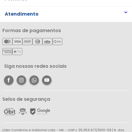
Trabalhe Conosco
Trocas e Devoluções
Atendimento
Notícias
Política de Privacidade
Nossas Lojas
Minha Conta
Formas de pagamentos
Política de Entrega
Cartão Líderzan
Meus Pedidos
Política de Reembolso
Meus Favoritos
Central de Atendimento
Siga nossas redes sociais
Selos de segurança
Líder Comércio e Indústria Ltda - ME - CNPJ: 05.054.671/0001-59 | R. dos