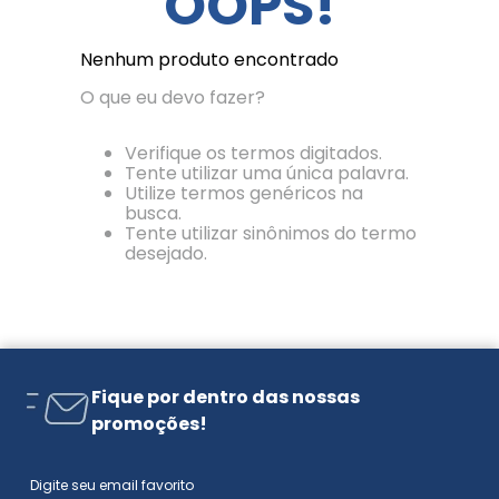
OOPS!
Nenhum produto encontrado
O que eu devo fazer?
Verifique os termos digitados.
Tente utilizar uma única palavra.
Utilize termos genéricos na
busca.
Tente utilizar sinônimos do termo
desejado.
Fique por dentro das nossas
promoções!