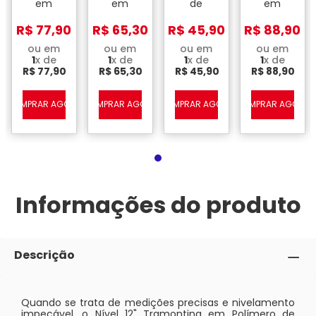
em
em
de
em
Polímero
Polímero
Plástico
Alumínio
de
de
com
com 3
R$
77
,
90
R$
65
,
30
R$
45
,
90
R$
88
,
90
Engenharia
Engenharia
Ampola
Ampolas
com
com
Removível
600 mm
ou em
ou em
ou em
ou em
Três
Três
para 3
- 24"
1
x de
1
x de
1
x de
1
x de
Ampolas
Ampolas
Posições
R$
77
,
90
R$
65
,
30
R$
45
,
90
R$
88
,
90
– 24”
– 18”
– 230
mm
COMPRAR AGORA
COMPRAR AGORA
COMPRAR AGORA
COMPRAR AGORA
Informações do produto
Descrição
Quando se trata de medições precisas e nivelamento
impecável, o Nível 12" Tramontina em Polímero de