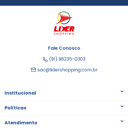
Fale Conosco
(91) 98235-0303
sac@lidershopping.com.br
Institucional
Quem somos
Políticas
Trabalhe Conosco
Trocas e Devoluções
Atendimento
Notícias