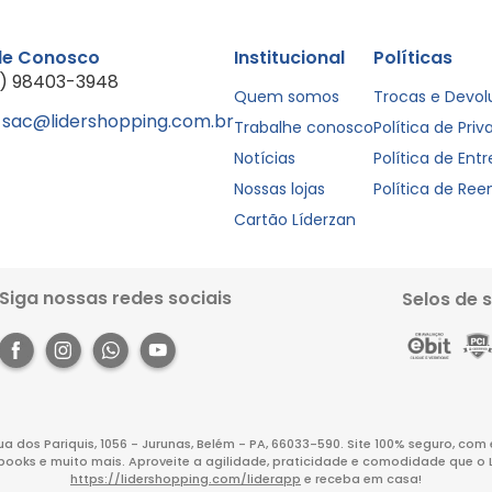
le Conosco
Institucional
Políticas
1) 98403-3948
Quem somos
Trocas e Devo
sac@lidershopping.com.br
Trabalhe conosco
Política de Pri
Notícias
Política de Ent
Nossas lojas
Política de Re
Cartão Líderzan
Siga nossas redes sociais
Selos de 
Rua dos Pariquis, 1056 - Jurunas, Belém - PA, 66033-590. Site 100% seguro, co
books e muito mais. Aproveite a agilidade, praticidade e comodidade que o 
https://lidershopping.com/liderapp
e receba em casa!