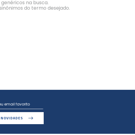
s genéricos na busca.
r sinônimos do termo desejado.
 NOVIDADES