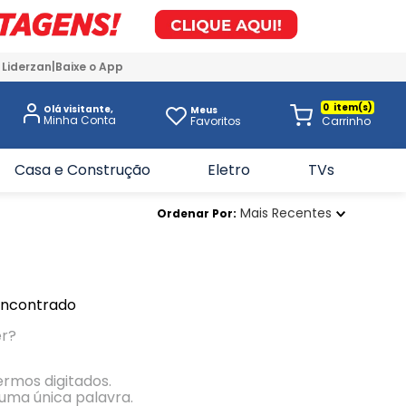
 Liderzan
Baixe o App
0
Olá visitante,
Meus
Favoritos
Casa e Construção
Eletro
TVs
Mais Recentes
Ordenar Por
encontrado
er?
termos digitados.
r uma única palavra.