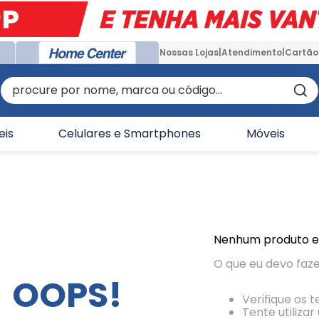
Nossas Lojas
Atendimento
Cartão
procure por nome, marca ou código...
eis
Celulares e Smartphones
Móveis
Nenhum produto 
O que eu devo faz
OOPS!
Verifique os 
Tente utiliza