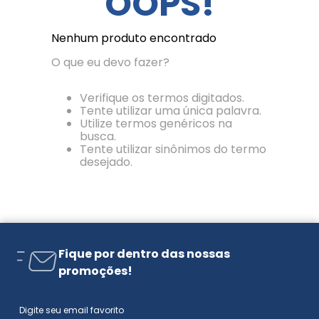
OOPS!
Nenhum produto encontrado
O que eu devo fazer?
Verifique os termos digitados.
Tente utilizar uma única palavra.
Utilize termos genéricos na
busca.
Tente utilizar sinônimos do termo
desejado.
Fique por dentro das nossas
promoções!