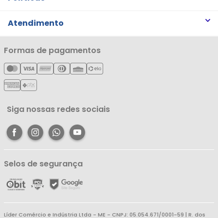
Trabalhe Conosco
Trocas e Devoluções
Atendimento
Notícias
Política de Privacidade
Nossas Lojas
Minha Conta
Formas de pagamentos
Política de Entrega
Cartão Líderzan
Meus Pedidos
Política de Reembolso
Meus Favoritos
Central de Atendimento
Siga nossas redes sociais
Selos de segurança
Líder Comércio e Indústria Ltda - ME - CNPJ: 05.054.671/0001-59 | R. dos