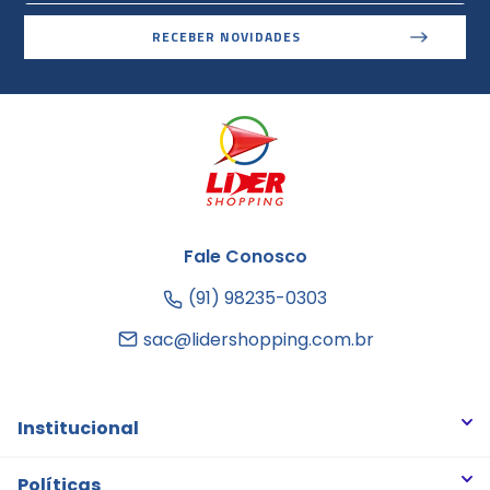
RECEBER NOVIDADES
Fale Conosco
(91) 98235-0303
sac@lidershopping.com.br
Institucional
Quem somos
Políticas