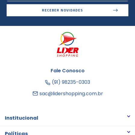
RECEBER NOVIDADES
Fale Conosco
(91) 98235-0303
sac@lidershopping.com.br
Institucional
Quem somos
Políticas