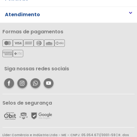
Trabalhe Conosco
Trocas e Devoluções
Atendimento
Notícias
Política de Privacidade
Nossas Lojas
Minha Conta
Formas de pagamentos
Política de Entrega
Cartão Líderzan
Meus Pedidos
Política de Reembolso
Meus Favoritos
Central de Atendimento
Siga nossas redes sociais
Selos de segurança
Líder Comércio e Indústria Ltda - ME - CNPJ: 05.054.671/0001-59 | R. dos