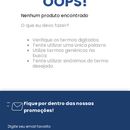
OOPS!
Nenhum produto encontrado
O que eu devo fazer?
Verifique os termos digitados.
Tente utilizar uma única palavra.
Utilize termos genéricos na
busca.
Tente utilizar sinônimos do termo
desejado.
Fique por dentro das nossas
promoções!