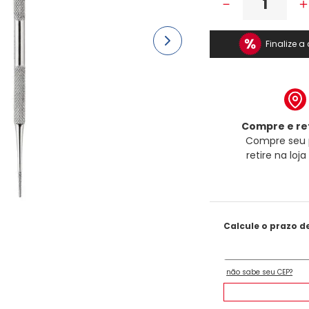
－
Finalize 
Compre e ret
Compre seu 
retire na loj