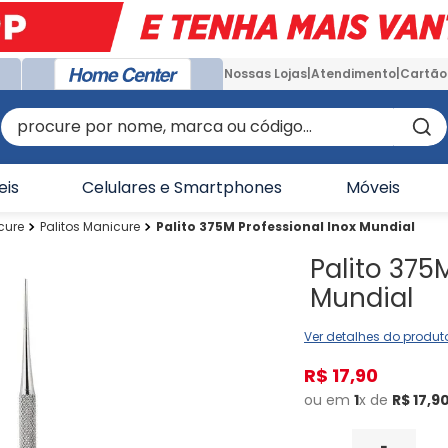
Nossas Lojas
Atendimento
Cartão
procure por nome, marca ou código...
eis
Celulares e Smartphones
Móveis
cure
Palitos Manicure
Palito 375M Professional Inox Mundial
Palito 375
Mundial
Ver detalhes do produt
R$
17
,
90
ou em
1
x de
R$
17
,
9