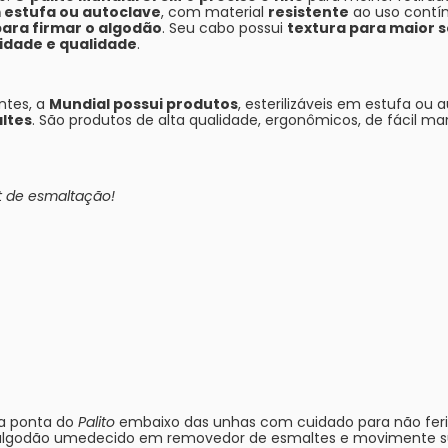
m estufa ou autoclave
, com material
resistente
ao uso contí
ara firmar o algodão
. Seu cabo possui
textura para maior 
lidade e qualidade
.
ntes, a
Mundial possui produtos
, esterilizáveis em estufa ou 
altes
. São produtos de alta qualidade, ergonômicos, de fácil man
t de esmaltação!
 a ponta do
Palito
embaixo das unhas com cuidado para não ferir
lgodão umedecido em removedor de esmaltes e movimente su