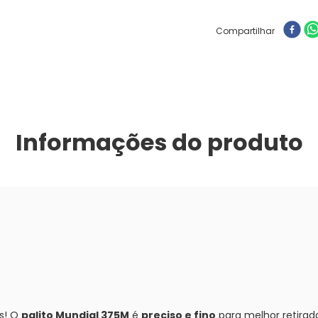
Compartilhar
Informações do produto
as! O
palito Mundial 375M
é
preciso e fino
para melhor retirad