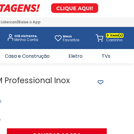
 Liderzan
Baixe o App
0
Olá visitante,
Meus
Favoritos
Casa e Construção
Eletro
TVs
M Professional Inox
o
0