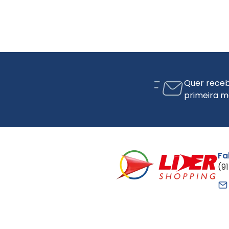
Quer receb
primeira m
Fa
(9