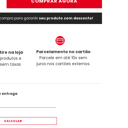
＋
COMPRAR AGORA
a compra para garantir
seu produto com desconto!
Parcelamento no cartão
ire na loja
Parcele em até 10x sem
produtos e
juros nos cartões externos.
a sem taxas