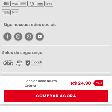
Meus Pedidos
Política de Reembolso
Meus Favoritos
Central de Atendimento
Siga nossas redes sociais
Selos de segurança
Líder Comércio e Indústria Ltda - ME - CNPJ: 05.054.671/0001-59 | R. dos
Pano de Boca Neutro
R$
24
,
90
Pariquis, 1056 - Jurunas, Belém - PA, 66033-590 | Telefone: (91) 98403-
-
24%
Cremer
3948 © Todos os direitos reservados.
COMPRAR AGORA