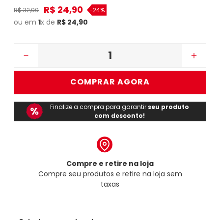
R$
24
,
90
R$
32
,
90
-
24%
ou em
1
x de
R$
24
,
90
－
＋
COMPRAR AGORA
Finalize a compra para garantir
seu produto
com desconto!
Compre e retire na loja
Compre seu produtos e retire na loja sem
taxas