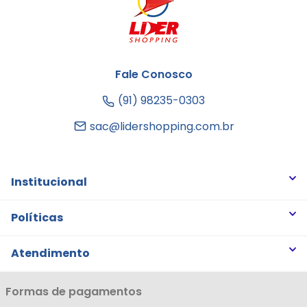
Fale Conosco
(91) 98235-0303
sac@lidershopping.com.br
Institucional
Quem somos
Políticas
Trabalhe Conosco
Trocas e Devoluções
Atendimento
Notícias
Política de Privacidade
Nossas Lojas
Minha Conta
Formas de pagamentos
Política de Entrega
Cartão Líderzan