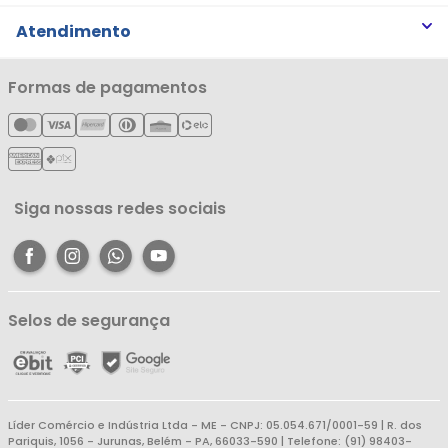
Trabalhe Conosco
Trocas e Devoluções
Atendimento
Notícias
Política de Privacidade
Nossas Lojas
Minha Conta
Formas de pagamentos
Política de Entrega
Cartão Líderzan
Meus Pedidos
Política de Reembolso
Meus Favoritos
Central de Atendimento
Siga nossas redes sociais
Selos de segurança
Líder Comércio e Indústria Ltda - ME - CNPJ: 05.054.671/0001-59 | R. dos
Pariquis, 1056 - Jurunas, Belém - PA, 66033-590 | Telefone: (91) 98403-