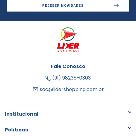
RECEBER NOVIDADES
Fale Conosco
(91) 98235-0303
sac@lidershopping.com.br
Institucional
Quem somos
Políticas