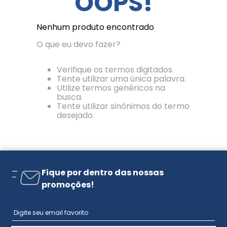
OOPS!
Nenhum produto encontrado
O que eu devo fazer?
Verifique os termos digitados.
Tente utilizar uma única palavra.
Utilize termos genéricos na
busca.
Tente utilizar sinônimos do termo
desejado.
Fique por dentro das nossas
promoções!