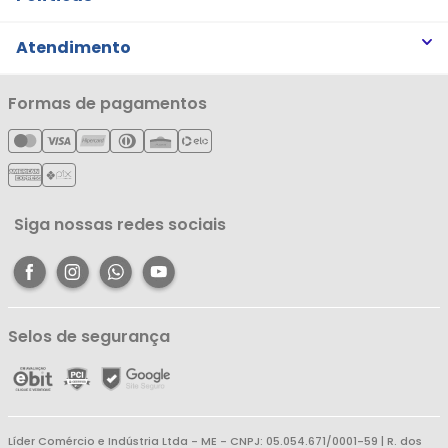
Trabalhe Conosco
Trocas e Devoluções
Atendimento
Notícias
Política de Privacidade
Nossas Lojas
Minha Conta
Formas de pagamentos
Política de Entrega
Cartão Líderzan
Meus Pedidos
Política de Reembolso
Meus Favoritos
Central de Atendimento
Siga nossas redes sociais
Selos de segurança
Líder Comércio e Indústria Ltda - ME - CNPJ: 05.054.671/0001-59 | R. dos