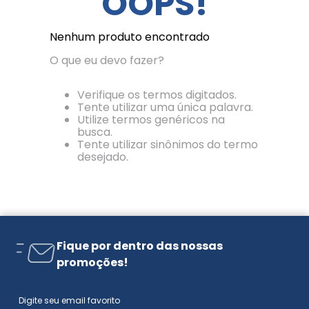
OOPS!
Nenhum produto encontrado
O que eu devo fazer?
Verifique os termos digitados.
Tente utilizar uma única palavra.
Utilize termos genéricos na
busca.
Tente utilizar sinônimos do termo
desejado.
Fique por dentro das nossas
promoções!