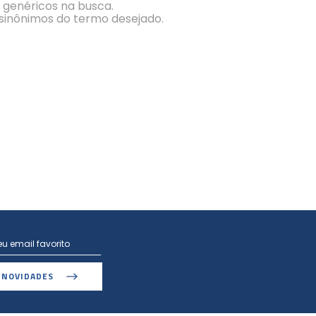
s genéricos na busca.
r sinônimos do termo desejado.
 NOVIDADES