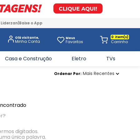
 Liderzan
Baixe o App
0
Olá visitante,
Meus
Favoritos
Casa e Construção
Eletro
TVs
Mais Recentes
Ordenar Por
encontrado
er?
termos digitados.
r uma única palavra.