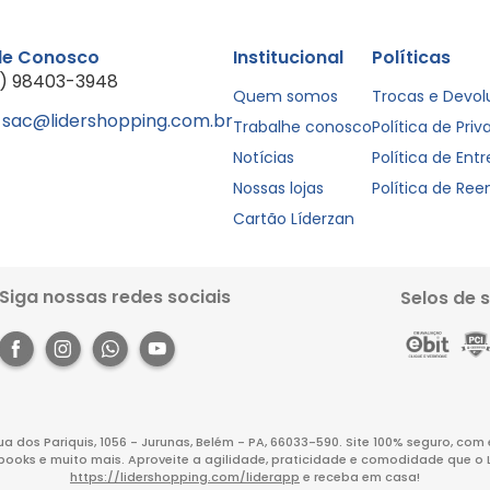
le Conosco
Institucional
Políticas
1) 98403-3948
Quem somos
Trocas e Devo
sac@lidershopping.com.br
Trabalhe conosco
Política de Pri
Notícias
Política de Ent
Nossas lojas
Política de Re
Cartão Líderzan
Siga nossas redes sociais
Selos de 
Rua dos Pariquis, 1056 - Jurunas, Belém - PA, 66033-590. Site 100% seguro, co
books e muito mais. Aproveite a agilidade, praticidade e comodidade que o 
https://lidershopping.com/liderapp
e receba em casa!