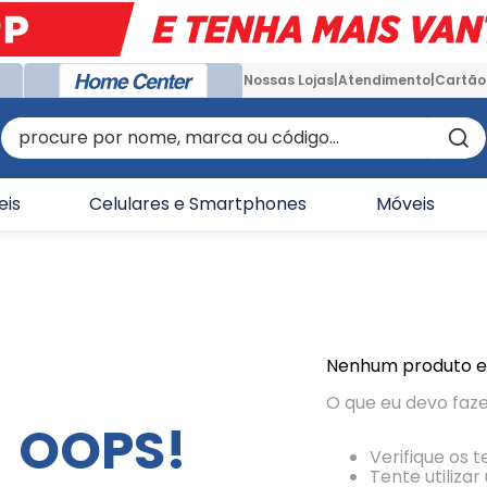
Nossas Lojas
Atendimento
Cartão
procure por nome, marca ou código...
eis
Celulares e Smartphones
Móveis
Nenhum produto 
O que eu devo faz
OOPS!
Verifique os 
Tente utiliza